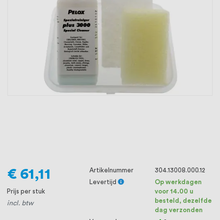
oprichting staat persoonlijke service bij
ons voorop, want we geloven dat een
goede relatie met onze klanten het
verschil maakt.
€ 61,11
Artikelnummer
304.13008.000.12
Levertijd
Op werkdagen
Prijs per stuk
voor 14.00 u
besteld, dezelfde
incl. btw
dag verzonden