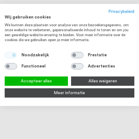
Privacybeleid
Wij gebruiken cookies
We kunnen deze plaatsen voor analyse van onze bezoekersgegevens, om
onze website te verbeteren, gepersonaliseerde inhoud te tonen en om jou
een geweldige website-ervaring te bieden. Voor meer informatie over de
cookies die we gebruiken open je meer informatie.
Noodzakelijk
Prestatie
Functioneel
Advertenties
Accepteer alles
Alles weigeren
Meer informatie
RVS huisnummers 12 cm
Beldrukker rond 52 mm, RVS316
Brief
rege
4
reviews
Op voorraad
5
90
100
% of