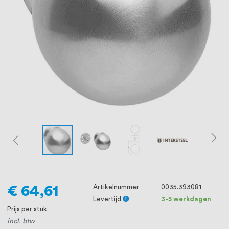
oprichting staat persoonlijke service bij
ons voorop, want we geloven dat een
goede relatie met onze klanten het
verschil maakt.
€ 64,61
Artikelnummer
0035.393081
Levertijd
3-5 werkdagen
Prijs per stuk
incl. btw