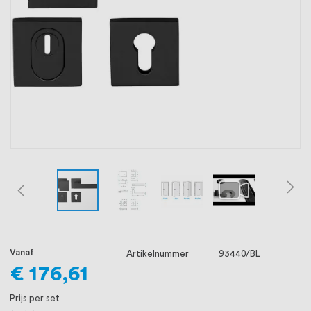
oprichting staat persoonlijke service bij
ons voorop, want we geloven dat een
goede relatie met onze klanten het
verschil maakt.
Vanaf
Artikelnummer
93440/BL
€ 176,61
Prijs per set