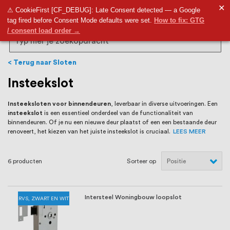
RVS Land is een écht familiebedrijf met
✕
9,5
⚠ CookieFirst [CF_DEBUG]: Late Consent detected — a Google
tag fired before Consent Mode defaults were set.
How to fix: GTG
bijna 20 jaar ervaring in RVS producten
/ consent load order →
voor binnen- en buitenhuis, waaronder
Search
trapleuningen, deurbeslag,
Terug naar Sloten
ventilatieroosters en bouwbeslag. In onze
Insteekslot
webshop vind je het grootste assortiment
Insteeksloten
voor binnendeuren
, leverbaar in diverse uitvoeringen. Een
insteekslot
is een essentieel onderdeel van de functionaliteit van
van Nederland en België, met meer dan
binnendeuren. Of je nu een nieuwe deur plaatst of een een bestaande deur
renoveert, het kiezen van het juiste
insteekslot is cruciaal.
LEES MEER
100.000 hoogwaardige RVS artikelen
direct uit voorraad leverbaar. Wij hebben
6
producten
Sorteer op
tevens een eigen werkplaats waar we
RVS op maat produceren, geheel volgens
Intersteel Woningbouw loopslot
RVS, ZWART EN WIT
jouw specifieke wensen. Al sinds onze