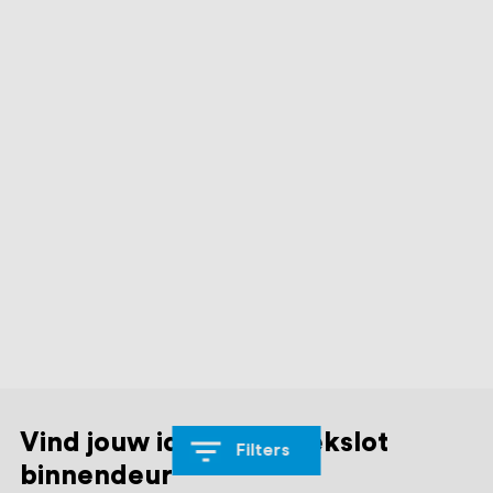
Vind jouw ideale insteekslot
Filters
binnendeur