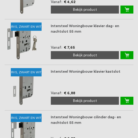
oprichting staat persoonlijke service bij
Vanaf
€ 4,62
Bekijk product
ons voorop, want we geloven dat een
goede relatie met onze klanten het
Intersteel Woningbouw klavier dag- en
RVS, ZWART EN WIT
nachtslot 55 mm
verschil maakt.
Vanaf
€ 7,65
Bekijk product
Intersteel Woningbouw klavier kastslot
RVS, ZWART EN WIT
Vanaf
€ 6,88
Bekijk product
Intersteel Woningbouw cilinder dag- en
RVS, ZWART EN WIT
nachtslot 55 mm