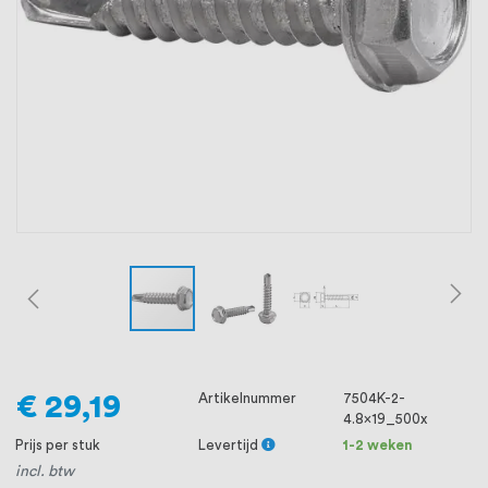
oprichting staat persoonlijke service bij
ons voorop, want we geloven dat een
goede relatie met onze klanten het
verschil maakt.
€ 29,19
Artikelnummer
7504K-2-
4.8x19_500x
Prijs per stuk
Levertijd
1-2 weken
incl. btw