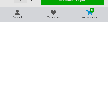
0
Account
Verlanglijst
Winkelwagen
Contact
Service & support
support@rvsland.nl
Contact
Over ons
+31 (0)45-7370045
Veelgestelde vragen
Assortiment
Zakelijk bestellen
Betaalmogelijkheden
Alle categorieën
Verzending en bezorging
RVS voor bedrijven
Retourneren
Balustrade op maat
Annuleren
RVS op maat
Vacatures
Merken
Kenniscentrum