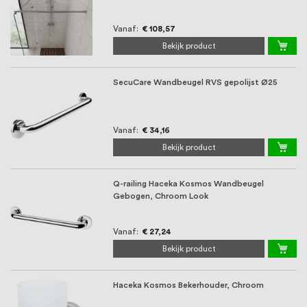
oprichting staat persoonlijke service bij
ons voorop, want we geloven dat een
Vanaf
€ 108,57
Bekijk product
goede relatie met onze klanten het
verschil maakt.
SecuCare Wandbeugel RVS gepolijst Ø25
Vanaf
€ 34,16
Bekijk product
Q-railing Haceka Kosmos Wandbeugel
Gebogen, Chroom Look
Vanaf
€ 27,24
Bekijk product
Haceka Kosmos Bekerhouder, Chroom