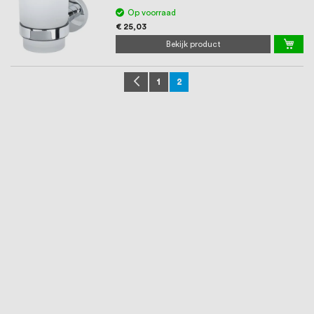
Op voorraad
€ 25,03
Bekijk product
Pagina
Pagina
Vorige
Pagina
U lees momenteel pagina
1
2