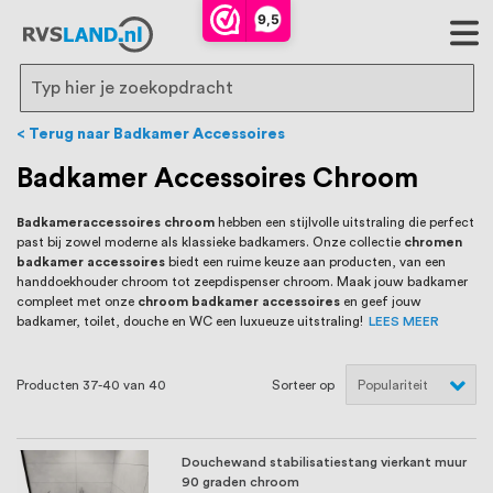
RVS Land is een écht familiebedrijf met
9,5
bijna 20 jaar ervaring in RVS producten
voor binnen- en buitenhuis, waaronder
Search
trapleuningen, deurbeslag,
Terug naar Badkamer Accessoires
ventilatieroosters en bouwbeslag. In onze
Badkamer Accessoires Chroom
webshop vind je het grootste assortiment
Badkameraccessoires chroom
hebben een stijlvolle uitstraling die perfect
past bij zowel moderne als klassieke badkamers. Onze collectie
chromen
van Nederland en België, met meer dan
badkamer accessoires
biedt een ruime keuze aan producten, van een
handdoekhouder chroom tot zeepdispenser chroom. Maak jouw badkamer
100.000 hoogwaardige RVS artikelen
compleet met onze
chroom badkamer accessoires
en geef jouw
badkamer, toilet, douche en WC een luxueuze uitstraling!
LEES MEER
direct uit voorraad leverbaar. Wij hebben
tevens een eigen werkplaats waar we
Producten
37
-
40
van
40
Sorteer op
RVS op maat produceren, geheel volgens
jouw specifieke wensen. Al sinds onze
Douchewand stabilisatiestang vierkant muur
90 graden chroom