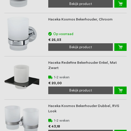
oprichting staat persoonlijke service bij
Bekijk product
ons voorop, want we geloven dat een
Haceka Kosmos Bekerhouder, Chroom
goede relatie met onze klanten het
verschil maakt.
Op voorraad
€ 25,03
Bekijk product
Haceka Redefine Bekerhouder Enkel, Mat
Zwart
1-2 weken
€ 20,00
Bekijk product
Haceka Kosmos Bekerhouder Dubbel, RVS
Look
1-2 weken
€ 43,18