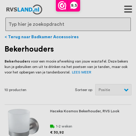
RVS Land is een écht familiebedrijf met
9,5
bijna 20 jaar ervaring in RVS producten
voor binnen- en buitenhuis, waaronder
Search
trapleuningen, deurbeslag,
Terug naar Badkamer Accessoires
ventilatieroosters en bouwbeslag. In onze
Bekerhouders
webshop vind je het grootste assortiment
Bekerhouders
voor een mooie afwerking van jouw wastafel. Deze bekers
kun je gebruiken om uit te drinken na het poetsen van je tanden, maar ook
van Nederland en België, met meer dan
voor het opbergen van je tandenborstel.
LEES MEER
100.000 hoogwaardige RVS artikelen
10
producten
Sorteer op
direct uit voorraad leverbaar. Wij hebben
tevens een eigen werkplaats waar we
Haceka Kosmos Bekerhouder, RVS Look
RVS op maat produceren, geheel volgens
jouw specifieke wensen. Al sinds onze
1-2 weken
€ 30,92