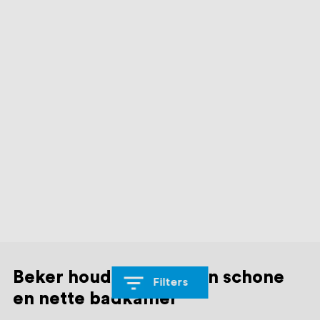
Beker houders voor een schone
Filters
en nette badkamer