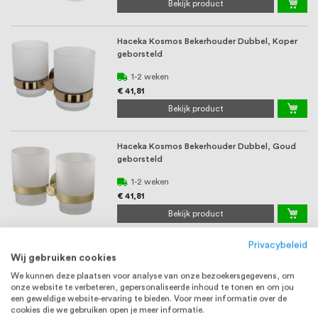
Bekijk product
Haceka Kosmos Bekerhouder Dubbel, Koper
geborsteld
1-2 weken
€ 41,81
Bekijk product
Haceka Kosmos Bekerhouder Dubbel, Goud
geborsteld
1-2 weken
€ 41,81
Bekijk product
Privacybeleid
Haceka Redefine Bekerhouder Dubbel, Mat
Wij gebruiken cookies
Zwart
We kunnen deze plaatsen voor analyse van onze bezoekersgegevens, om
1-2 weken
onze website te verbeteren, gepersonaliseerde inhoud te tonen en om jou
een geweldige website-ervaring te bieden. Voor meer informatie over de
€ 29,09
cookies die we gebruiken open je meer informatie.