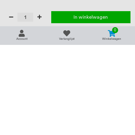
In winkelwagen
0
Account
Verlanglijst
Winkelwagen
Contact
Service & support
support@rvsland.nl
Contact
Over ons
+31 (0)45-7370045
Veelgestelde vragen
Assortiment
Zakelijk bestellen
Betaalmogelijkheden
Alle categorieën
Verzending en bezorging
RVS voor bedrijven
Retourneren
Balustrade op maat
Annuleren
RVS op maat