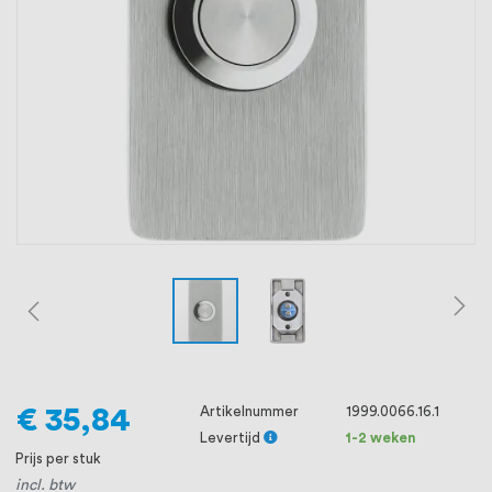
oprichting staat persoonlijke service bij
ons voorop, want we geloven dat een
goede relatie met onze klanten het
verschil maakt.
€ 35,84
Artikelnummer
1999.0066.16.1
Levertijd
1-2 weken
Prijs per stuk
incl. btw