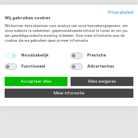
Privacybeleid
Wij gebruiken cookies
We kunnen deze plaatsen voor analyse van onze bezoekersgegevens, om
onze website te verbeteren, gepersonaliseerde inhoud te tonen en om jou
een geweldige website-ervaring te bieden. Voor meer informatie over de
cookies die we gebruiken open je meer informatie.
MAATWERK
Noodzakelijk
Prestatie
Functioneel
Advertenties
Accepteer alles
Alles weigeren
Meer informatie
Huisnummer RVS 30 cm
Maatwerk Deurgreep T-model
Inter
Rechthoek, RVS
met K
rvs g
2
reviews
100
100
% of
1
review
3-4 werkdagen
Op