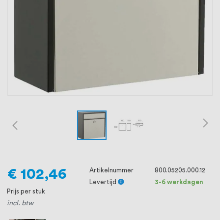
oprichting staat persoonlijke service bij
ons voorop, want we geloven dat een
goede relatie met onze klanten het
verschil maakt.
€ 102,46
Artikelnummer
800.05205.000.12
Levertijd
3-6 werkdagen
Prijs per stuk
incl. btw