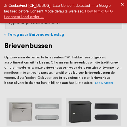
RVS Land is een écht familiebedrijf met
✕
9,5
⚠ CookieFirst [CF_DEBUG]: Late Consent detected — a Google
tag fired before Consent Mode defaults were set.
How to fix: GTG
bijna 20 jaar ervaring in RVS producten
/ consent load order →
voor binnen- en buitenhuis, waaronder
Search
trapleuningen, deurbeslag,
Terug naar Buitendeurbeslag
ventilatieroosters en bouwbeslag. In onze
Brievenbussen
webshop vind je het grootste assortiment
Op zoek naar de perfecte
brievenbus
? Wij hebben een uitgebreid
assortiment om uit te kiezen. Of u nu een
brievenbus
wil die traditioneel
van Nederland en België, met meer dan
of juist
modern
is: onze
brievenbussen voor de deur
zijn ontworpen om
naadloos in je entree te passen, terwijl onze
buiten brievenbussen
de
100.000 hoogwaardige RVS artikelen
voorgevel verfraaien. Ook voor een
brievenbus klep
en
brievenbus
borstel
voor in de deur
ben je bij ons aan het juiste adres.
LEES MEER
direct uit voorraad leverbaar. Wij hebben
tevens een eigen werkplaats waar we
RVS op maat produceren, geheel volgens
jouw specifieke wensen. Al sinds onze