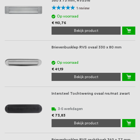
350 x 73 mm, RVS316
Waardering:
1
review
100%
Op voorraad
€ 110,76
Bekijk product
Brievenbusklep RVS ovaal 330 x 80 mm
Op voorraad
€ 41,19
Bekijk product
Intersteel Tochtwering ovaal rvs/mat zwart
3-5 werkdagen
€ 73,83
Bekijk product
Brievenbusklep RVS rechthoek 340 x 77 mm