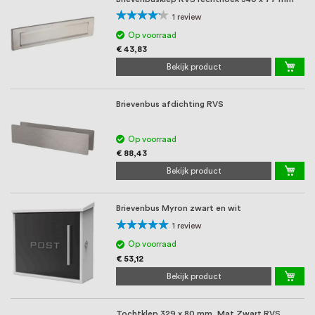
Waardering:
1
review
80%
Op voorraad
€ 43,83
Bekijk product
Brievenbus afdichting RVS
Op voorraad
€ 88,43
Bekijk product
Brievenbus Myron zwart en wit
Waardering:
1
review
100%
Op voorraad
€ 53,12
Bekijk product
Tochtklep 329 x 80 mm, Mat Zwart RVS