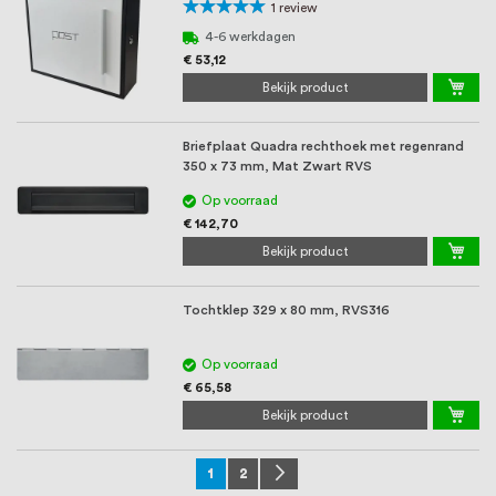
Waardering:
1
review
100%
4-6 werkdagen
€ 53,12
Bekijk product
Briefplaat Quadra rechthoek met regenrand
350 x 73 mm, Mat Zwart RVS
Op voorraad
€ 142,70
Bekijk product
Tochtklep 329 x 80 mm, RVS316
Op voorraad
€ 65,58
Bekijk product
Pagina
U lees momenteel pagina
Pagina
Pagina
Volgende
1
2