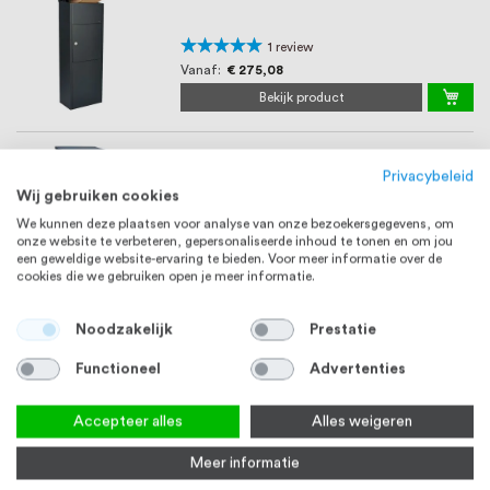
Waardering:
1
review
100%
Vanaf
€ 275,08
Bekijk product
Pakketbrievenbus vrijstaand antraciet
Privacybeleid
Wij gebruiken cookies
We kunnen deze plaatsen voor analyse van onze bezoekersgegevens, om
Vanaf
€ 275,08
onze website te verbeteren, gepersonaliseerde inhoud te tonen en om jou
een geweldige website-ervaring te bieden. Voor meer informatie over de
Bekijk product
cookies die we gebruiken open je meer informatie.
Brievenbus antraciet rechthoek
Noodzakelijk
Prestatie
Functioneel
Advertenties
3-6 werkdagen
€ 96,34
Accepteer alles
Alles weigeren
Bekijk product
Meer informatie
Brievenbus vierkant antraciet met RVS klep