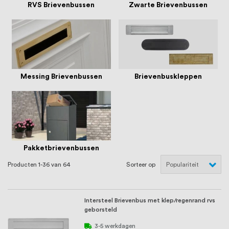
oprichting staat persoonlijke service bij
RVS Brievenbussen
Zwarte Brievenbussen
ons voorop, want we geloven dat een
goede relatie met onze klanten het
verschil maakt.
Messing Brievenbussen
Brievenbuskleppen
Pakketbrievenbussen
Producten
1
-
36
van
64
Sorteer op
Intersteel Brievenbus met klep/regenrand rvs
geborsteld
3-5 werkdagen