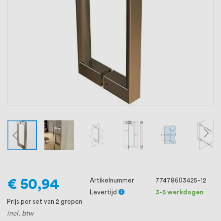
oprichting staat persoonlijke service bij
ons voorop, want we geloven dat een
goede relatie met onze klanten het
verschil maakt.
€ 50,94
Artikelnummer
77478603425-12
Levertijd
3-5 werkdagen
Prijs per set van 2 grepen
incl. btw