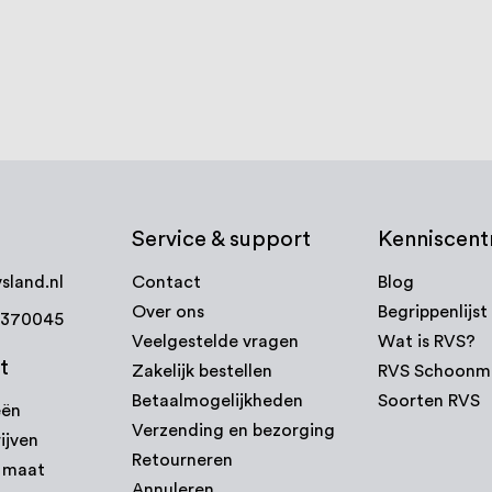
€ 81,18
agen
september
Vanaf
ijk product
Bekijk product
Service & support
Kenniscen
sland.nl
Contact
Blog
Over ons
Begrippenlijst
7370045
Veelgestelde vragen
Wat is RVS?
t
Zakelijk bestellen
RVS Schoonm
Betaalmogelijkheden
Soorten RVS
eën
Verzending en bezorging
ijven
Retourneren
p maat
Annuleren