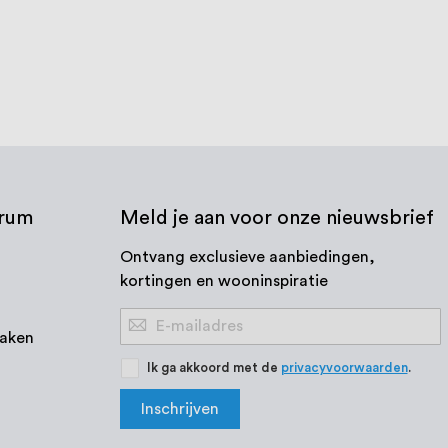
€ 102,92
€ 91,00
3-4 werkdagen
Vanaf
Bekijk product
trum
Meld je aan voor onze nieuwsbrief
Ontvang exclusieve aanbiedingen,
kortingen en wooninspiratie
Abonneer
aken
u
op
Ik ga akkoord met de
privacyvoorwaarden
.
onze
Inschrijven
nieuwsbrief