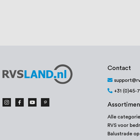
€ 97,37
3-4 werkd
september
Bekijk product
Bek
Contact
support@rv
+31 (0)45-
Assortimen
Alle categori
RVS voor bedr
Balustrade o