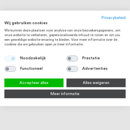
Privacybeleid
Wij gebruiken cookies
We kunnen deze plaatsen voor analyse van onze bezoekersgegevens, om
onze website te verbeteren, gepersonaliseerde inhoud te tonen en om jou
een geweldige website-ervaring te bieden. Voor meer informatie over de
cookies die we gebruiken open je meer informatie.
Noodzakelijk
Prestatie
Functioneel
Advertenties
RVS, ZWART EN WIT
RVS EN ZWART
Accepteer alles
Alles weigeren
Meer informatie
Intersteel Woningbouw
Intersteel Woningbouw
Inte