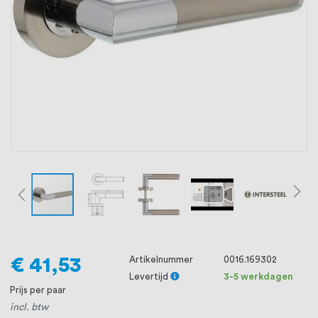
oprichting staat persoonlijke service bij
ons voorop, want we geloven dat een
goede relatie met onze klanten het
verschil maakt.
€ 41,53
Artikelnummer
0016.169302
Levertijd
3-5 werkdagen
Prijs per paar
incl. btw