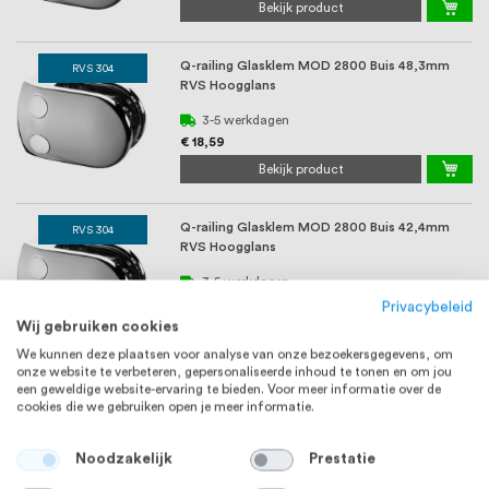
Bekijk product
Q-railing Glasklem MOD 2800 Buis 48,3mm
RVS 304
RVS Hoogglans
3-5 werkdagen
€ 18,59
Bekijk product
Q-railing Glasklem MOD 2800 Buis 42,4mm
RVS 304
RVS Hoogglans
3-5 werkdagen
€ 18,59
Privacybeleid
Wij gebruiken cookies
Bekijk product
We kunnen deze plaatsen voor analyse van onze bezoekersgegevens, om
onze website te verbeteren, gepersonaliseerde inhoud te tonen en om jou
een geweldige website-ervaring te bieden. Voor meer informatie over de
Q-railing Wandanker 42,4 mm met
RVS 316
cookies die we gebruiken open je meer informatie.
buisklemmen plaat 150 mm Verstelbaar MOD
0555 RVS316 Hoogg ...
3-5 werkdagen
Noodzakelijk
Prestatie
€ 246,07