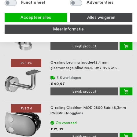
Bekijk product
Functioneel
Advertenties
Accepteer alles
Alles weigeren
Q-railing Wandanker 42,4 mm met
RVS 316
buisklemmen plaat 150 mm MOD 0551 RVS316
Hoogglans
Meer informatie
3-5 werkdagen
€ 114,18
Bekijk product
Q-railing Leuning houder42,4 mm
RVS 316
glasmontage blind MOD 0117 RVS 316
hoogglans
3-5 werkdagen
€ 40,97
Bekijk product
Q-railing Glasklem MOD 2800 Buis 48,3mm
RVS 316
RVS316 Hoogglans
Op voorraad
€ 21,09
Bekijk product