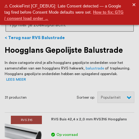
RVS Land is een écht familiebedrijf met
✕
9,5
⚠ CookieFirst [CF_DEBUG]: Late Consent detected — a Google
tag fired before Consent Mode defaults were set.
How to fix: GTG
bijna 20 jaar ervaring in RVS producten
/ consent load order →
voor binnen- en buitenhuis, waaronder
Search
trapleuningen, deurbeslag,
Terug naar RVS Balustrade
ventilatieroosters en bouwbeslag. In onze
Hoogglans Gepolijste Balustrade
webshop vind je het grootste assortiment
In deze categorie vind je alle hoogglans gepolijste onderdelen voor het
samenstellen van een hoogglans RVS hekwerk,
balustrade
of trapleuning.
van Nederland en België, met meer dan
Hoogglans gepolijste onderdelen hebben een spiegelend oppervlak.
LEES MEER
100.000 hoogwaardige RVS artikelen
direct uit voorraad leverbaar. Wij hebben
31
producten
Sorteer op
tevens een eigen werkplaats waar we
RVS op maat produceren, geheel volgens
RVS Buis 42,4 x 2,0 mm RVS316 Hoogglans
RVS 316
jouw specifieke wensen. Al sinds onze
Op voorraad