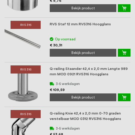
€ 9,76
Bekijk product
RVS Staf 12 mm RVS316 Hoogglans
RVS 316
Op voorraad
€ 30,31
Bekijk product
Q-railing Staander 42,4 x 2,0 mm Lengte 989
RVS 316
mm MOD 0921 RVS316 Hoogglans
3-5 werkdagen
€ 109,59
Bekijk product
Q-railing Knie 42,4 x 2,0 mm 0-70 graden
RVS 316
verstelbaar MOD 0312 RVS316 Hoogglans
3-5 werkdagen
€ 53,68