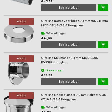
oprichting staat persoonlijke service bij
€ 43,87
Bekijk product
ons voorop, want we geloven dat een
goede relatie met onze klanten het
Q-railing Rozet voor buis 42,4 mm 105 x 18 mm
RVS 316
MOD 0512 RVS316 Hoogglans
verschil maakt.
3-5 werkdagen
€ 14,00
Bekijk product
Q-railing Muurflens 42,4 mm MOD 0505
RVS 316
RVS316 Hoogglans
Op voorraad
€ 26,62
Bekijk product
Q-railing Eindkap 42,4 x 2,0 mm Halfbol MOD
RVS 316
0729 RVS316 Hoogglans
3-5 werkdagen