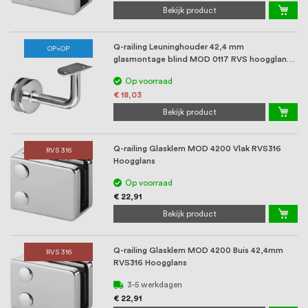
Bekijk product
Q-railing Leuninghouder 42,4 mm
OP=OP
glasmontage blind MOD 0117 RVS hoogglans
(Op=op)
Op voorraad
€ 18,03
Bekijk product
Q-railing Glasklem MOD 4200 Vlak RVS316
RVS 316
Hoogglans
Op voorraad
€ 22,91
Bekijk product
Q-railing Glasklem MOD 4200 Buis 42,4mm
RVS 316
RVS316 Hoogglans
3-5 werkdagen
€ 22,91