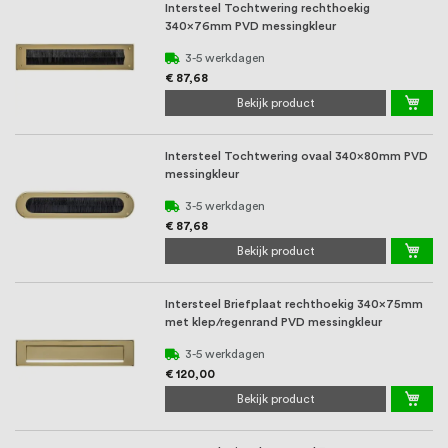
oprichting staat persoonlijke service bij
Intersteel Tochtwering rechthoekig
340x76mm PVD messingkleur
ons voorop, want we geloven dat een
3-5 werkdagen
goede relatie met onze klanten het
€ 87,68
Bekijk product
verschil maakt.
Intersteel Tochtwering ovaal 340x80mm PVD
messingkleur
3-5 werkdagen
€ 87,68
Bekijk product
Intersteel Briefplaat rechthoekig 340x75mm
met klep/regenrand PVD messingkleur
3-5 werkdagen
€ 120,00
Bekijk product