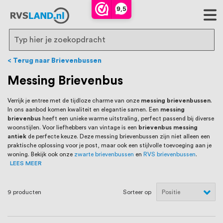
RVS Land is een écht familiebedrijf met
9,5
bijna 20 jaar ervaring in RVS producten
voor binnen- en buitenhuis, waaronder
Search
trapleuningen, deurbeslag,
Terug naar Brievenbussen
ventilatieroosters en bouwbeslag. In onze
Messing Brievenbus
webshop vind je het grootste assortiment
Verrijk je entree met de tijdloze charme van onze
messing brievenbussen
.
In ons aanbod komen kwaliteit en elegantie samen. Een
messing
van Nederland en België, met meer dan
brievenbus
heeft een unieke warme uitstraling, perfect passend bij diverse
woonstijlen. Voor liefhebbers van vintage is een
brievenbus
messing
100.000 hoogwaardige RVS artikelen
antiek
de perfecte keuze. Deze messing brievenbussen zijn niet alleen een
praktische oplossing voor je post, maar ook een stijlvolle toevoeging aan je
direct uit voorraad leverbaar. Wij hebben
woning. Bekijk ook onze
zwarte brievenbussen
en
RVS brievenbussen
.
LEES MEER
tevens een eigen werkplaats waar we
RVS op maat produceren, geheel volgens
9
producten
Sorteer op
jouw specifieke wensen. Al sinds onze