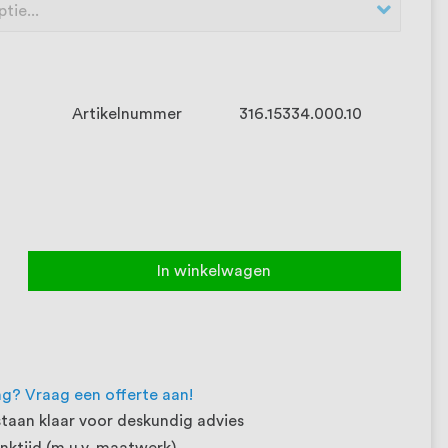
Artikelnummer
316.15334.000.10
In winkelwagen
ng? Vraag een offerte aan!
taan klaar voor deskundig advies
ktijd (m.u.v. maatwerk)