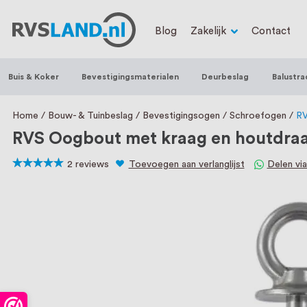
RVS Land is een écht familiebedrijf met b
Blog
Zakelijk
Contact
trapleuningen, deurbeslag, ventilatieroo
Nederland en België, met meer dan 100.0
Buis & Koker
Bevestigingsmaterialen
Deurbeslag
Balustra
een eigen werkplaats waar we RVS op maa
staat persoonlijke service bij ons voorop
Home
Bouw- & Tuinbeslag
Bevestigingsogen
Schroefogen
RV
RVS Oogbout met kraag en houtdra
2
reviews
Toevoegen aan verlanglijst
Delen vi
100
100
% of