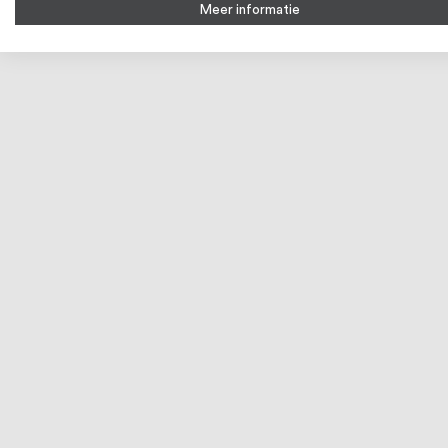
Meer informatie
Kettinghaak, RVS316
€ 8,28
Vanaf
Bekijk product