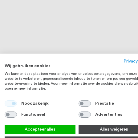
Privacy
Wij gebruiken cookies
Karabijnhaak RVS316
Musketonha
We kunnen deze plaatsen voor analyse van onze bezoekersgegevens, om onze
website te verbeteren, gepersonaliseerde inhoud te tonen en om jou een geweld
13
reviews
website-ervaring te bieden. Voor meer informatie over de cookies die we gebrui
97
100
% of
€ 0,42
Vanaf
open je meer informatie.
Bekijk product
Bek
Noodzakelijk
Prestatie
RVS 316
Functioneel
Advertenties
Accepteer alles
Alles weigeren