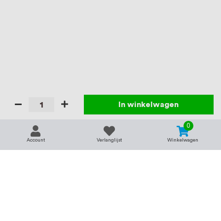
In winkelwagen
0
Account
Verlanglijst
Winkelwagen
Contact
Service & support
support@rvsland.nl
Contact