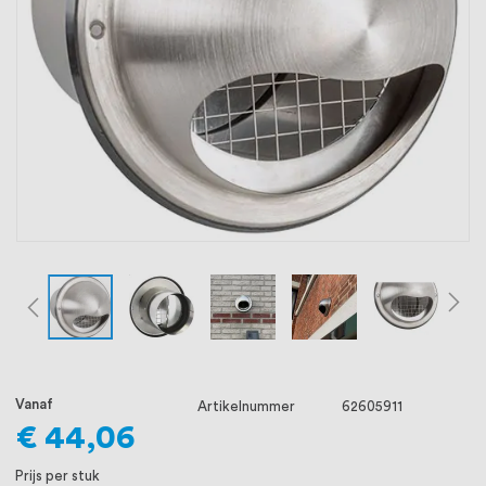
oprichting staat persoonlijke service bij
ons voorop, want we geloven dat een
goede relatie met onze klanten het
verschil maakt.
Vanaf
Artikelnummer
62605911
€ 44,06
Prijs per stuk