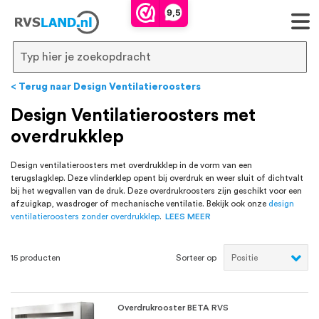
RVS Land is een écht familiebedrijf met
9,5
bijna 20 jaar ervaring in RVS producten
voor binnen- en buitenhuis, waaronder
Search
trapleuningen, deurbeslag,
Terug naar Design Ventilatieroosters
ventilatieroosters en bouwbeslag. In onze
Design Ventilatieroosters met
overdrukklep
webshop vind je het grootste assortiment
van Nederland en België, met meer dan
Design ventilatieroosters met overdrukklep in de vorm van een
terugslagklep. Deze vlinderklep opent bij overdruk en weer sluit of dichtvalt
100.000 hoogwaardige RVS artikelen
bij het wegvallen van de druk. Deze overdrukroosters zijn geschikt voor een
afzuigkap, wasdroger of mechanische ventilatie. Bekijk ook onze
design
direct uit voorraad leverbaar. Wij hebben
ventilatieroosters zonder overdrukklep
.
LEES MEER
tevens een eigen werkplaats waar we
15
producten
Sorteer op
RVS op maat produceren, geheel volgens
jouw specifieke wensen. Al sinds onze
Overdrukrooster BETA RVS