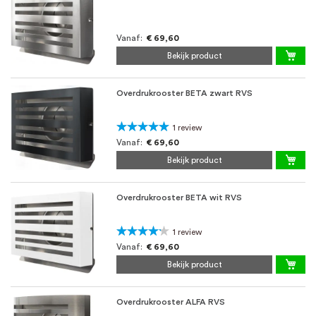
oprichting staat persoonlijke service bij
ons voorop, want we geloven dat een
Vanaf
€ 69,60
goede relatie met onze klanten het
Bekijk product
verschil maakt.
Overdrukrooster BETA zwart RVS
Waardering:
1
review
100%
Vanaf
€ 69,60
Bekijk product
Overdrukrooster BETA wit RVS
Waardering:
1
review
80%
Vanaf
€ 69,60
Bekijk product
Overdrukrooster ALFA RVS