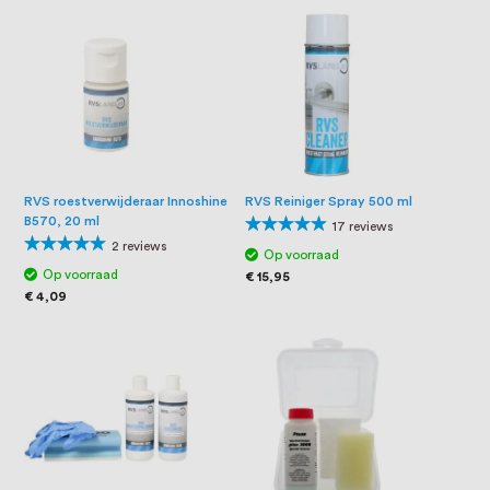
RVS roestverwijderaar Innoshine
RVS Reiniger Spray 500 ml
B570, 20 ml
Waardering:
17
reviews
Waardering:
94%
2
reviews
Op voorraad
100%
Op voorraad
€ 15,95
€ 4,09