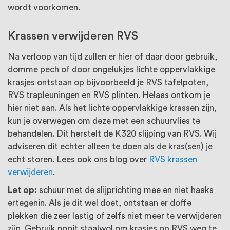
wordt voorkomen.
Krassen verwijderen RVS
Na verloop van tijd zullen er hier of daar door gebruik,
domme pech of door ongelukjes lichte oppervlakkige
krasjes ontstaan op bijvoorbeeld je RVS tafelpoten,
RVS trapleuningen en RVS plinten. Helaas ontkom je
hier niet aan. Als het lichte oppervlakkige krassen zijn,
kun je overwegen om deze met een schuurvlies te
behandelen. Dit herstelt de K320 slijping van RVS. Wij
adviseren dit echter alleen te doen als de kras(sen) je
echt storen. Lees ook ons blog over
RVS krassen
verwijderen
.
Let op:
schuur met de slijprichting mee en niet haaks
ertegenin. Als je dit wel doet, ontstaan er doffe
plekken die zeer lastig of zelfs niet meer te verwijderen
zijn. Gebruik nooit staalwol om krasjes op RVS weg te