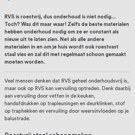
oprichting staat persoonlijke service bij
ons voorop, want we geloven dat een
RVS is roestvrij, dus onderhoud is niet nodig...
goede relatie met onze klanten het
Toch? Was dit maar waar! Zelfs de beste materialen
hebben onderhoud nodig om ze er constant als
verschil maakt.
nieuw uit te laten zien. Net als alle andere
materialen in en om je huis wordt ook roestvast
staal vies en zal dit met regelmaat schoon gemaakt
moeten worden.
Veel mensen denken dat RVS geheel onderhoudsvrij is,
maar ook op RVS kan vervuiling optreden. Denk daarbij
aan vervuiling door vetten in de keuken,
handafdrukken op trapleuningen en deurklinken, stof
op traphekken en vervuiling door weersinvloeden op je
balustrade.