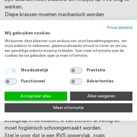
werken.
Diepe krassen moeten mechanisch worden
weggewerkt. Dit is specialistisch werk en moet je
Privacybeleid
overlaten aan de vakman.
Wij gebruiken cookies
We kunnen deze plaatsen voor analyse van onze bezoekersgegevens, om
Vlekken op roestvrij staal
onze website te verbeteren, gepersonaliseerde inhoud te tonen en om jou
een geweldige website-ervaring te bieden. Voor meer informatie over de
cookies die we gebruiken open je meer informatie.
Last, but not least:
gebruik geen olie voor het
schoonmaken van RVS. Vaak wordt beweerd dat je een
Noodzakelijk
Prestatie
RVS afzuigkap schoon moet maken met olie, zoals
Functioneel
Advertenties
olijfolie, sla olie of babyolie. Ik raad dit absoluut niet
aan voor het schoonmaken van RVS. Het is natuurlijk
Accepteer alles
Alles weigeren
zo dat een oppervlak mooi gaat glanzen als je het met
olie vettig maakt, maar dit is geen schoonmaken. Het
Meer informatie
vet dat op het RVS neerslaat, op bijvoorbeeld een
afzuigkap in de keuken, is van zichzelf al vettig en
moet hygiënisch schoongemaakt worden.
Stel je voor dat je een RVS oppervlak, zoals