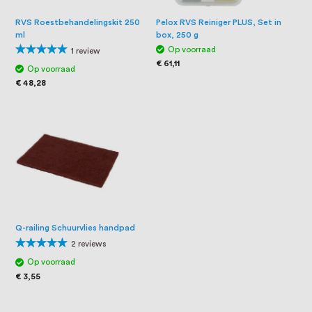
RVS Roestbehandelingskit 250
Pelox RVS Reiniger PLUS, Set in
ml
box, 250 g
Waardering:
Op voorraad
1
review
100%
€ 61,11
Op voorraad
€ 48,28
Q-railing Schuurvlies handpad
Waardering:
2
reviews
100%
Op voorraad
€ 3,55