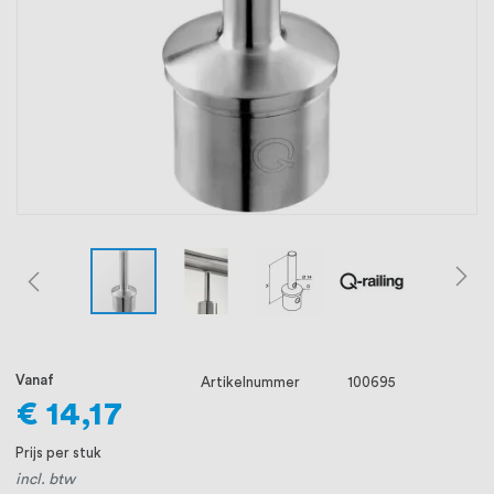
oprichting staat persoonlijke service bij
ons voorop, want we geloven dat een
goede relatie met onze klanten het
verschil maakt.
Vanaf
Artikelnummer
100695
€ 14,17
Prijs per stuk
incl. btw