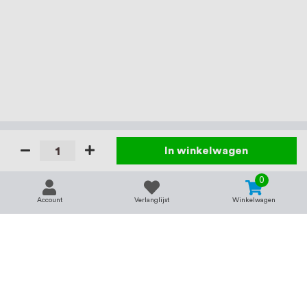
In winkelwagen
0
Account
Verlanglijst
Winkelwagen
Contact
Service & support
support@rvsland.nl
Contact
Over ons