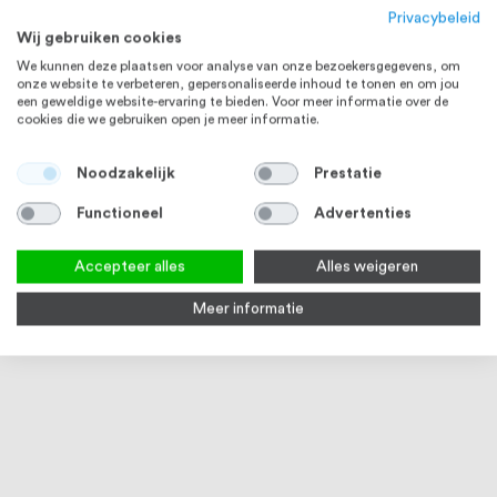
Privacybeleid
Wij gebruiken cookies
We kunnen deze plaatsen voor analyse van onze bezoekersgegevens, om
onze website te verbeteren, gepersonaliseerde inhoud te tonen en om jou
een geweldige website-ervaring te bieden. Voor meer informatie over de
cookies die we gebruiken open je meer informatie.
Noodzakelijk
Prestatie
Functioneel
Advertenties
Accepteer alles
Alles weigeren
Meer informatie
RVS lijm voor lijmflenzen
Q-railing Schuurvlies handpad
RVS 
2
reviews
100
100
94
% of
% of
2
reviews
Op voorraad
Op
90
100
% of
Vanaf
€ 7,74
€ 3,55
€ 15,