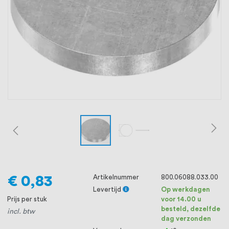
oprichting staat persoonlijke service bij
ons voorop, want we geloven dat een
goede relatie met onze klanten het
verschil maakt.
€ 0,83
Artikelnummer
800.06088.033.00
Levertijd
Op werkdagen
Prijs per stuk
voor 14.00 u
besteld, dezelfde
incl. btw
dag verzonden