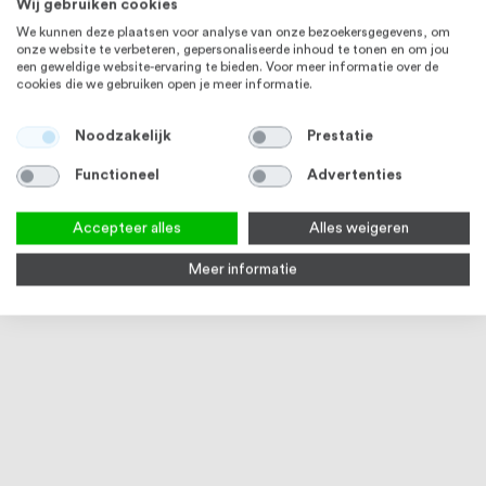
Wij gebruiken cookies
We kunnen deze plaatsen voor analyse van onze bezoekersgegevens, om
onze website te verbeteren, gepersonaliseerde inhoud te tonen en om jou
een geweldige website-ervaring te bieden. Voor meer informatie over de
cookies die we gebruiken open je meer informatie.
STAAL
STAAL
Noodzakelijk
Prestatie
Functioneel
Advertenties
Accepteer alles
Alles weigeren
Meer informatie
Kogel hol staal onbehandeld
Kogel met tapgat massief staal
Lask
onbehandeld
1
review
1
review
100
100
100
100
% of
% of
Vanaf
€ 2,29
Vanaf
€ 2,19
Vana