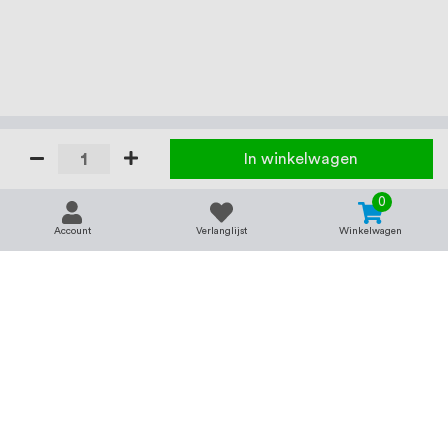
In winkelwagen
0
Account
Verlanglijst
Winkelwagen
Contact
Service & support
support@rvsland.nl
Contact
Over ons
+31 (0)45-7370045
Veelgestelde vragen
Assortiment
Zakelijk bestellen