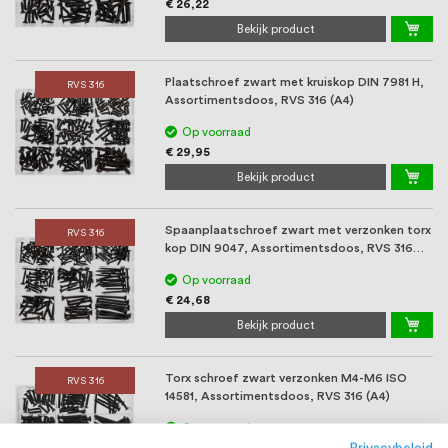
€ 26,22
Bekijk product
Plaatschroef zwart met kruiskop DIN 7981 H,
RVS 316
Assortimentsdoos, RVS 316 (A4)
Op voorraad
€ 29,95
Bekijk product
Spaanplaatschroef zwart met verzonken torx
RVS 316
kop DIN 9047, Assortimentsdoos, RVS 316
(A4)
Op voorraad
€ 24,68
Bekijk product
Torx schroef zwart verzonken M4-M6 ISO
RVS 316
14581, Assortimentsdoos, RVS 316 (A4)
Op voorraad