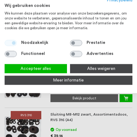
Privacybeleid
€ 39,18
Wij gebruiken cookies
Bekijk product
We kunnen deze plaatsen voor analyse van onze bezoekersgegevens, om
onze website te verbeteren, gepersonaliseerde inhoud te tonen en om jou
een geweldige website-ervaring te bieden. Voor meer informatie over de
Zeskantbout M4-M6 zwart met volle draad
RVS 316
cookies die we gebruiken open je meer informatie.
DIN 933, Assortimentsdoos, RVS 316 (A4)
Op voorraad
Noodzakelijk
Prestatie
€ 37,28
Bekijk product
Functioneel
Advertenties
Accepteer alles
Alles weigeren
Sluitring M4-M6 zwart, Assortimentsdoos,
RVS 316
RVS 316 (A4)
Meer informatie
Op voorraad
€ 23,67
Bekijk product
Sluitring M8-M12 zwart, Assortimentsdoos,
RVS 316
RVS 316 (A4)
Op voorraad
€ 39,14