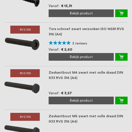
Vanaf
€ 13,31
Bekijk product
Torx schroef zwart verzonken ISO 14581 RVS
RVS 316
316 (A4)
Waardering:
3
reviews
100%
Vanaf
€ 2,60
Bekijk product
Zeskantbout M4 zwart met volle draad DIN
RVS 316
933 RVS 316 (A4)
Vanaf
€ 3,57
Bekijk product
Zeskantbout M5 zwart met volle draad DIN
RVS 316
933 RVS 316 (A4)