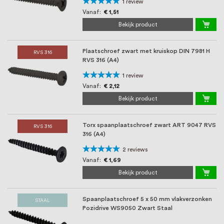
oprichting staat persoonlijke service bij
Waardering:
1
review
100%
Vanaf
€ 1,51
ons voorop, want we geloven dat een
Bekijk product
goede relatie met onze klanten het
Plaatschroef zwart met kruiskop DIN 7981 H
verschil maakt.
RVS 316
RVS 316 (A4)
Waardering:
1
review
100%
Vanaf
€ 2,12
Bekijk product
Torx spaanplaatschroef zwart ART 9047 RVS
RVS 316
316 (A4)
Waardering:
2
reviews
100%
Vanaf
€ 1,69
Bekijk product
Spaanplaatschroef 5 x 50 mm vlakverzonken
STAAL
Pozidrive WS9050 Zwart Staal