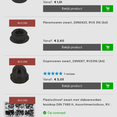
Vanaf
€ 1,51
Bekijk product
Flensmoeren zwart, DIN6923, RVS 316 (A4)
RVS 316
Vanaf
€ 2,60
Bekijk product
Dopmoeren zwart, DIN1587, RVS316 (A4)
RVS 316
Waardering:
1
review
100%
Vanaf
€ 3,03
Bekijk product
Plaatschroef zwart met vlakverzonken
RVS 316
kruiskop DIN 7982 H, Assortimentsdoos, RVS
316 (A4)
Op voorraad