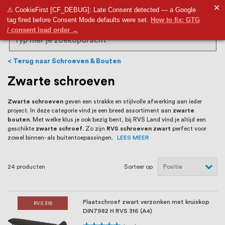
RVS Land is een écht familiebedrijf met
✕
9,5
⚠ CookieFirst [CF_DEBUG]: Late Consent detected — a Google
tag fired before Consent Mode defaults were set.
How to fix: GTG
bijna 20 jaar ervaring in RVS producten
/ consent load order →
voor binnen- en buitenhuis, waaronder
Search
trapleuningen, deurbeslag,
Terug naar Schroeven & Bouten
ventilatieroosters en bouwbeslag. In onze
Zwarte schroeven
webshop vind je het grootste assortiment
Zwarte schroeven
geven een strakke en stijlvolle afwerking aan ieder
project. In deze categorie vind je een breed assortiment aan
zwarte
van Nederland en België, met meer dan
bouten
. Met welke klus je ook bezig bent, bij RVS Land vind je altijd een
geschikte
zwarte schroef
. Zo zijn
RVS schroeven zwart
perfect voor
100.000 hoogwaardige RVS artikelen
zowel binnen- als buitentoepassingen.
LEES MEER
direct uit voorraad leverbaar. Wij hebben
24
producten
Sorteer op
tevens een eigen werkplaats waar we
RVS op maat produceren, geheel volgens
Plaatschroef zwart verzonken met kruiskop
RVS 316
jouw specifieke wensen. Al sinds onze
DIN7982 H RVS 316 (A4)