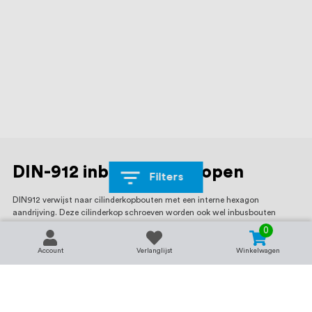
DIN-912 inbusbouten kopen
Filters
DIN912 verwijst naar cilinderkopbouten met een interne hexagon
aandrijving. Deze cilinderkop schroeven worden ook wel inbusbouten
genoemd. Kenmerkend voor de DIN 912 is de cilindrische kop met
0
inwendige zeskant, doordoor kunnen ze met een inbussleutel worden
aangedraaid of losgedraaid.
Account
Verlanglijst
Winkelwagen
ISO 4762 productkenmerken
DIN 912 inbusbouten zijn te herkennen aan hun cilindervormige kop met