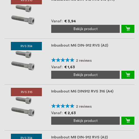
RVS 316
Vanaf
€ 3,94
Bekijk product
Inbusbout M6 DIN-912 RVS (A2)
RVS 304
Waardering:
2
reviews
100%
Vanaf
€ 1,63
Bekijk product
Inbusbout M6 DIN912 RVS 316 (A4)
RVS 316
Waardering:
2
reviews
100%
Vanaf
€ 2,63
Bekijk product
Inbusbout M8 DIN-912 RVS (A2)
RVS 304