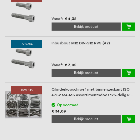
Vanaf
€ 4,32
Bekijk product
Inbusbout M12 DIN-912 RVS (A2)
RVS 304
Vanaf
€ 3,05
Bekijk product
Cilinderkopschroef met binnenzeskant ISO
RVS 316
4762 M4-M6 assortimentsdoos 125-delig RVS
316 (A4 ...
Op voorraad
€ 34,09
Bekijk product