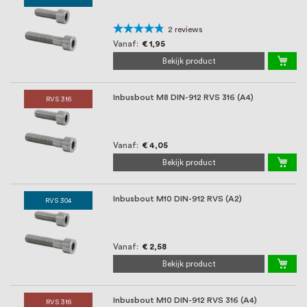
Waardering:
2
reviews
90%
Vanaf
€ 1,95
Bekijk product
Inbusbout M8 DIN-912 RVS 316 (A4)
RVS 316
Vanaf
€ 4,05
Bekijk product
Inbusbout M10 DIN-912 RVS (A2)
RVS 304
Vanaf
€ 2,58
Bekijk product
Inbusbout M10 DIN-912 RVS 316 (A4)
RVS 316