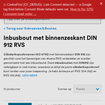
RVS Land is een écht familiebedrijf met
✕
9,5
⚠ CookieFirst [CF_DEBUG]: Late Consent detected — a Google
tag fired before Consent Mode defaults were set.
How to fix: GTG
bijna 20 jaar ervaring in RVS producten
/ consent load order →
voor binnen- en buitenhuis, waaronder
Search
trapleuningen, deurbeslag,
Terug naar Schroeven & Bouten
ventilatieroosters en bouwbeslag. In onze
Inbusbout met binnenzeskant DIN
912 RVS
webshop vind je het grootste assortiment
van Nederland en België, met meer dan
Cilinderkopschroeven
ISO 4762
met binnenzeskant
DIN 912
zijn
geschikt voor het bevestigen van diverse RVS onderdelen en worden
100.000 hoogwaardige RVS artikelen
gemonteerd met een inbussleutel. Deze
inbusbouten
met
DIN912
zijn
verkrijgbaar in veel maten, waardoor je altijd de juiste
cilinderkopschroef
direct uit voorraad leverbaar. Wij hebben
kunt vinden voor jouw toepassing. Je hebt de keuze uit RVS 304 (A2) en
RVS 316 (A4).
LEES MEER
tevens een eigen werkplaats waar we
RVS op maat produceren, geheel volgens
12
producten
Sorteer op
jouw specifieke wensen. Al sinds onze