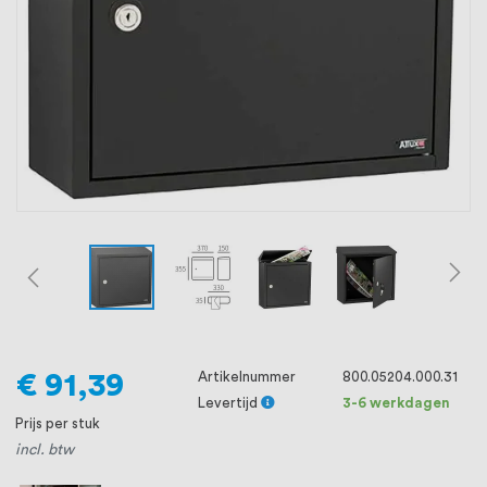
oprichting staat persoonlijke service bij
ons voorop, want we geloven dat een
goede relatie met onze klanten het
verschil maakt.
€ 91,39
Artikelnummer
800.05204.000.31
Levertijd
3-6 werkdagen
Prijs per stuk
incl. btw