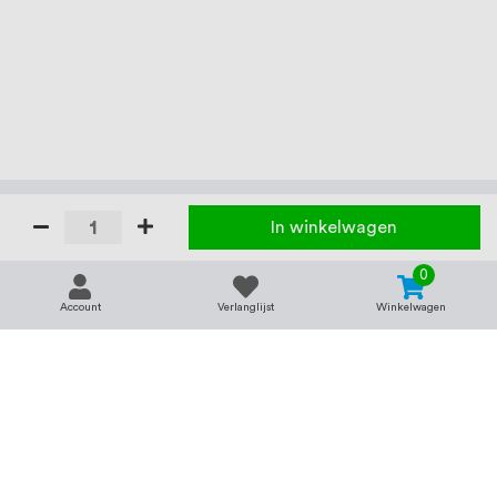
In winkelwagen
0
Account
Verlanglijst
Winkelwagen
Contact
Service & support
support@rvsland.nl
Contact
Over ons
+31 (0)45-7370045