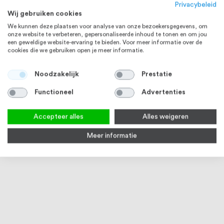
Privacybeleid
Wij gebruiken cookies
We kunnen deze plaatsen voor analyse van onze bezoekersgegevens, om
onze website te verbeteren, gepersonaliseerde inhoud te tonen en om jou
een geweldige website-ervaring te bieden. Voor meer informatie over de
cookies die we gebruiken open je meer informatie.
RVS 316
Noodzakelijk
Prestatie
Functioneel
Advertenties
Accepteer alles
Alles weigeren
Meer informatie
Huisnummer zelfklevend 75 mm
Deurgreep T-model rechthoek,
Inte
RVS316
Lengte 1200 mm, HOH 900 mm,
verk
Blind, Mat Zwart RVS
3
reviews
100
100
% of
Op voorraad
3
Vanaf
€ 23,07
€ 128,62
€ 73