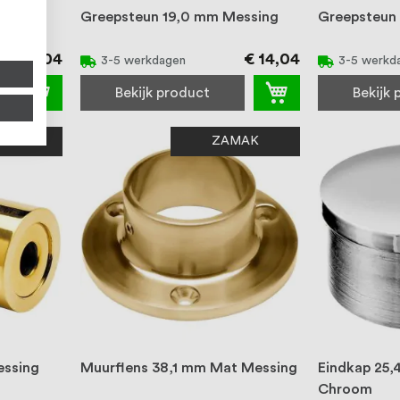
at
Greepsteun 19,0 mm Messing
Greepsteun
€ 14,04
€ 14,04
3-5 werkdagen
3-5 werkd
Bekijk product
Bekijk
MAK
ZAMAK
essing
Muurflens 38,1 mm Mat Messing
Eindkap 25,
Chroom