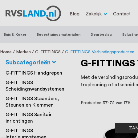
RVS Land is een écht familiebedrijf met b
Blog
Zakelijk
Contact
trapleuningen, deurbeslag, ventilatieroo
Nederland en België, met meer dan 100.0
Buis & Koker
Bevestigingsmaterialen
Deurbeslag
Balustra
een eigen werkplaats waar we RVS op maa
staat persoonlijke service bij ons voorop
Home
Merken
G-FITTINGS
G-FITTINGS Verbindingsproducten
G-FITTINGS 
Subcategorieën
G-FITTINGS Handgrepen
Met de verbindingsprod
G-FITTINGS
trapleuning of afscheidi
Scheidingswandsystemen
G-FITTINGS Staanders,
Producten
37
-
72
van
176
Steunen en Klemmen
G-FITTINGS Sanitair
inrichtingen
ZA
G-FITTINGS
Interieursystemen