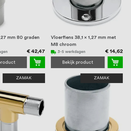
 1,27 mm 80 graden
Vloerflens 38,1 x 1,27 mm met
M8 chroom
€ 42,47
€ 14,62
agen
3-5 werkdagen
 product
Bekijk product
ZAMAK
ZAMAK