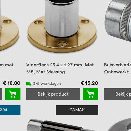
 mm met
Vloerflens 25,4 x 1,27 mm, Met
Buisverbind
M8, Mat Messing
Onbewerkt
€ 18,80
€ 15,20
3-5 werkdagen
Bekijk product
Bekijk
 304
ZAMAK