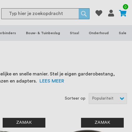
or binnen- en buitenhuis, waaronder
0
Search
 je het grootste assortiment van
Search
 voorraad leverbaar. Wij hebben tevens
erbinders
Bouw- & Tuinbeslag
Staal
Onderhoud
Sale
ieke wensen. Al sinds onze oprichting
et onze klanten het verschil maakt.
lijke en snelle manier. Stel je eigen garderobestang,
nzen en adapters.
LEES MEER
Sorteer op
ZAMAK
ZAMAK