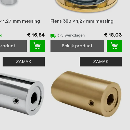
 x 1,27 mm messing
Flens 38,1 x 1,27 mm messing
€ 16,84
€ 18,03
ad
3-5 werkdagen
 product
Bekijk product
ZAMAK
ZAMAK