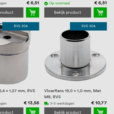
€ 6,51
€ 6,51
agen
Op voorraad
 product
Bekijk product
RVS 304
RVS 304
5,4 x 1,27 mm, RVS
Vloerflens 19,0 x 1,0 mm, Met
M8, RVS
€ 13,56
€ 10,77
agen
3-5 werkdagen
 product
Bekijk product