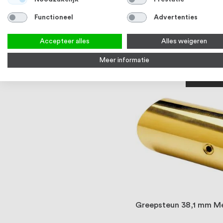
Greepsteun 19,0 mm M
Functioneel
Advertenties
messing
3-5 werkdagen
Accepteer alles
Alles weigeren
Bekijk product
Meer informatie
ZA
Greepsteun 38,1 mm M