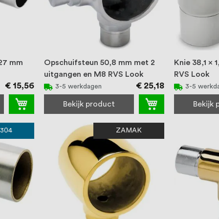
,27 mm
Opschuifsteun 50,8 mm met 2
Knie 38,1 x
uitgangen en M8 RVS Look
RVS Look
€ 15,56
€ 25,18
3-5 werkdagen
3-5 werkd
Bekijk product
Bekijk
 304
ZAMAK