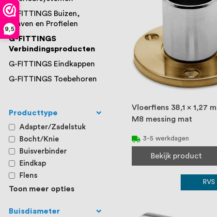
G-FITTINGS Buizen,
Staven en Profielen
9,5
G-FITTINGS
Verbindingsproducten
G-FITTINGS Eindkappen
G-FITTINGS Toebehoren
Vloerflens 38,1 x 1,27
Producttype
M8 messing mat
Adapter/Zadelstuk
3-5 werkdagen
Bocht/Knie
Buisverbinder
Bekijk product
Eindkap
Flens
RVS
Toon meer opties
Buisdiameter