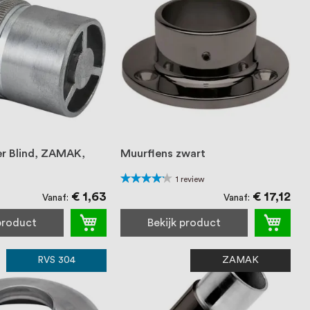
er Blind, ZAMAK,
Muurflens zwart
Waardering:
1
review
80%
€ 1,63
€ 17,12
Vanaf
Vanaf
 product
Bekijk product
RVS 304
ZAMAK