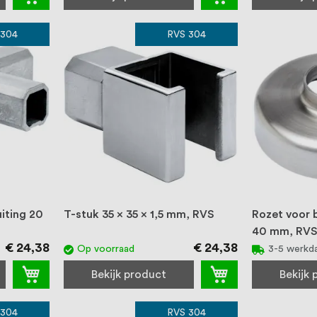
 304
RVS 304
iting 20
T-stuk 35 x 35 x 1,5 mm, RVS
Rozet voor 
40 mm, RV
€ 24,38
€ 24,38
Op voorraad
3-5 werkd
Bekijk product
Bekijk
 304
RVS 304