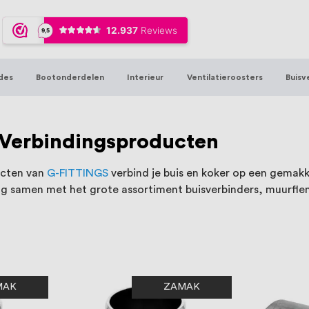
ijna 20 jaar ervaring in RVS producten vo
sters en bouwbeslag. In onze webshop vind
00 hoogwaardige RVS artikelen direct uit
des
Bootonderdelen
Interieur
Ventilatieroosters
Buisv
t produceren, geheel volgens jouw specif
, want we geloven dat een goede relatie m
Verbindingsproducten
ucten van
G-FITTINGS
verbind je buis en koker op een gemakke
ng samen met het grote assortiment buisverbinders, muurfle
MAK
ZAMAK