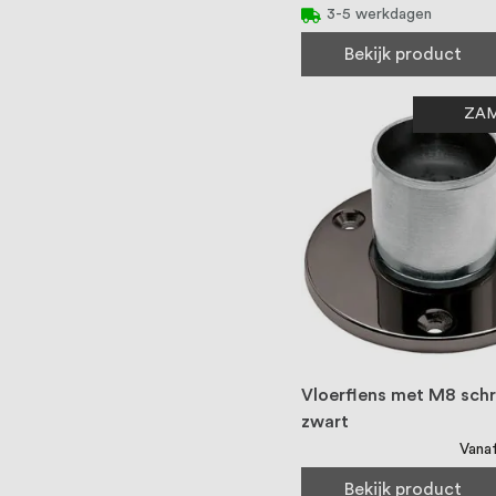
3-5 werkdagen
Bekijk product
ZA
Vloerflens met M8 sch
zwart
Vana
Bekijk product