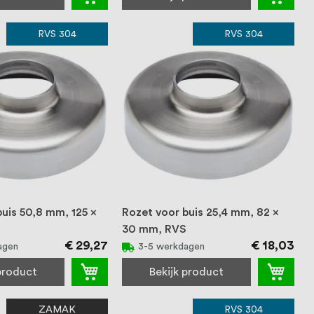
RVS 304
RVS 304
buis 50,8 mm, 125 x
Rozet voor buis 25,4 mm, 82 x
S
30 mm, RVS
€ 29,27
€ 18,03
agen
3-5 werkdagen
 product
Bekijk product
ZAMAK
RVS 304