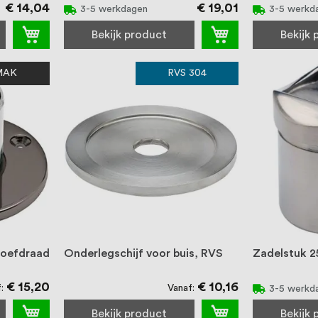
€ 14,04
€ 19,01
3-5 werkdagen
3-5 werkd
Bekijk product
Bekijk
MAK
RVS 304
roefdraad
Onderlegschijf voor buis, RVS
Zadelstuk 2
€ 15,20
€ 10,16
f
Vanaf
3-5 werkd
Bekijk product
Bekijk