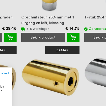
 graden
Opschuifsteun 25,4 mm met 1
T-stuk 25,4
uitgang en M8, Messing
€ 28,46
€ 14,75
3-5 werkdagen
Op voorra
Bekijk product
Bekijk
MAK
ZAMAK
beleid
ige
ken