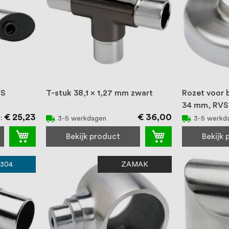
VS
T-stuk 38,1 x 1,27 mm zwart
Rozet voor b
34 mm, RVS
€ 25,23
€ 36,00
f
3-5 werkdagen
3-5 werkd
Bekijk product
Bekijk
 304
ZAMAK