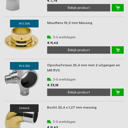
€ 7,74
Bekijk product
Muurflens 19,0 mm Messing
RVS 304
3-5 werkdagen
€ 11,42
Bekijk product
Opschuifsteun 25,4 mm met 2 uitgangen en
RVS 304
M8 RVS
3-5 werkdagen
€ 33,18
Bekijk product
Bocht 25,4 x 1,27 mm messing
ZAMAK
3-5 werkdagen
€ 11,42