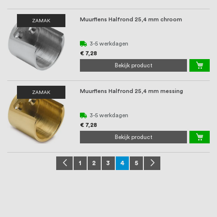
Muurflens Halfrond 25,4 mm chroom
ZAMAK
3-5 werkdagen
€ 7,28
Bekijk product
Muurflens Halfrond 25,4 mm messing
ZAMAK
3-5 werkdagen
€ 7,28
Bekijk product
Pagina
Pagina
Vorige
Pagina
Pagina
Pagina
U lees momenteel pagina
Pagina
Pagina
Volgende
1
2
3
4
5