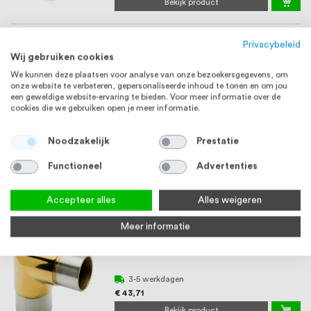
Bekijk product
Kruisstuk 38,1 x 1,27 mm messing
ZAMAK
Privacybeleid
Wij gebruiken cookies
3-5 werkdagen
We kunnen deze plaatsen voor analyse van onze bezoekersgegevens, om
onze website te verbeteren, gepersonaliseerde inhoud te tonen en om jou
€ 33,55
een geweldige website-ervaring te bieden. Voor meer informatie over de
Bekijk product
cookies die we gebruiken open je meer informatie.
Noodzakelijk
Prestatie
Knie 38,1 x 1,27 mm 80 graden messing
ZAMAK
Functioneel
Advertenties
3-5 werkdagen
€ 42,47
Accepteer alles
Alles weigeren
Bekijk product
Meer informatie
Knie 38,1 x 1,27 mm 90 graden messing
RVS 304
3-5 werkdagen
€ 43,71
Bekijk product