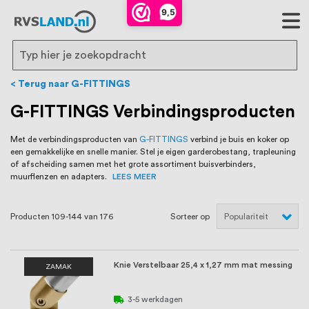
RVS Land is een écht familiebedrijf met
9,5
bijna 20 jaar ervaring in RVS producten
voor binnen- en buitenhuis, waaronder
Search
trapleuningen, deurbeslag,
Terug naar G-FITTINGS
ventilatieroosters en bouwbeslag. In onze
G-FITTINGS Verbindingsproducten
webshop vind je het grootste assortiment
Met de verbindingsproducten van
G-FITTINGS
verbind je buis en koker op
een gemakkelijke en snelle manier. Stel je eigen garderobestang, trapleuning
van Nederland en België, met meer dan
of afscheiding samen met het grote assortiment buisverbinders,
muurflenzen en adapters.
LEES MEER
100.000 hoogwaardige RVS artikelen
direct uit voorraad leverbaar. Wij hebben
Producten
109
-
144
van
176
Sorteer op
tevens een eigen werkplaats waar we
RVS op maat produceren, geheel volgens
Knie Verstelbaar 25,4 x 1,27 mm mat messing
ZAMAK
jouw specifieke wensen. Al sinds onze
3-5 werkdagen