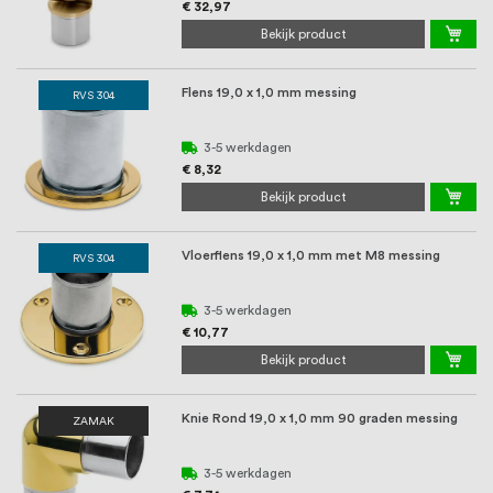
oprichting staat persoonlijke service bij
€ 32,97
Bekijk product
ons voorop, want we geloven dat een
goede relatie met onze klanten het
Flens 19,0 x 1,0 mm messing
RVS 304
verschil maakt.
3-5 werkdagen
€ 8,32
Bekijk product
Vloerflens 19,0 x 1,0 mm met M8 messing
RVS 304
3-5 werkdagen
€ 10,77
Bekijk product
Knie Rond 19,0 x 1,0 mm 90 graden messing
ZAMAK
3-5 werkdagen