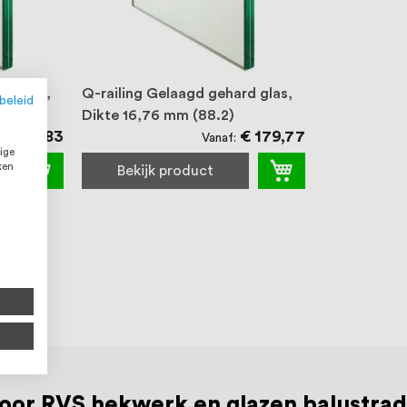
rd glas,
Q-railing Gelaagd gehard glas,
beleid
Dikte 16,76 mm (88.2)
€ 71,83
€ 179,77
f
Vanaf
ige
ken
Bekijk product
 voor RVS hekwerk en glazen balustra