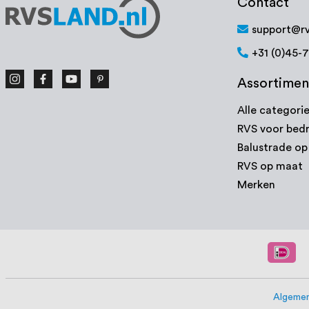
Contact
support@rv
+31 (0)45-
Assortimen
Alle categori
RVS voor bedr
Balustrade o
RVS op maat
Merken
Algemen