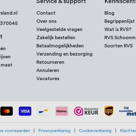
Service & support
Kenniscen
sland.nl
Contact
Blog
Over ons
Begrippenlijst
7370045
Veelgestelde vragen
Wat is RVS?
t
Zakelijk bestellen
RVS Schoonm
Betaalmogelijkheden
Soorten RVS
eën
Verzending en bezorging
ijven
Retourneren
p maat
Annuleren
Vacatures
e voorwaarden
|
Privacyverklaring
|
Cookieverklaring
|
Klachten