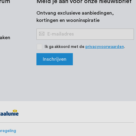
trum
Meld je aan voor onze nieuwsbrief
Ontvang exclusieve aanbiedingen,
kortingen en wooninspiratie
Abonneer
aken
u
op
Ik ga akkoord met de
privacyvoorwaarden
.
onze
Inschrijven
nieuwsbrief
regeling