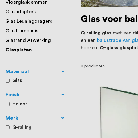
Vloerglasklemmen
Glasadapters
Glas voor ba
Glas Leuningdragers
Glasframebuis
Q railing glas
met een dik
Glasrand Afwerking
en een
balustrade van gl
hoeken.
Q-glass glaspla
Glasplaten
2
producten
Materiaal
Glas
Finish
Helder
Merk
Q-railing