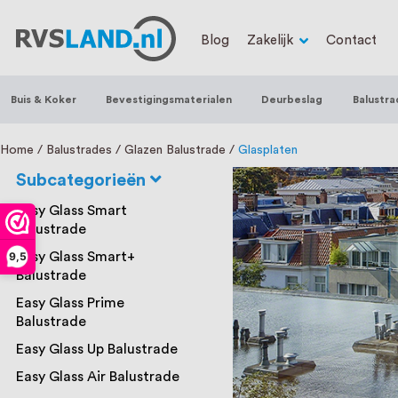
RVS Land is een écht familiebedrijf met b
Blog
Zakelijk
Contact
trapleuningen, deurbeslag, ventilatieroo
Nederland en België, met meer dan 100.0
Buis & Koker
Bevestigingsmaterialen
Deurbeslag
Balustra
een eigen werkplaats waar we RVS op maa
staat persoonlijke service bij ons voorop
Home
Balustrades
Glazen Balustrade
Glasplaten
Subcategorieën
Easy Glass Smart
Balustrade
Easy Glass Smart+
9,5
Balustrade
Easy Glass Prime
Balustrade
Easy Glass Up Balustrade
Easy Glass Air Balustrade