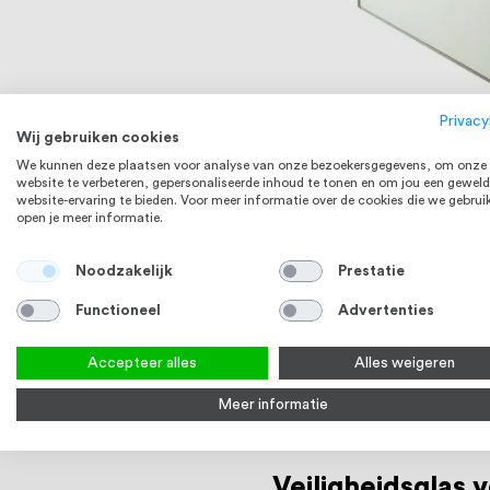
Q-railing Gelaagd geha
Privacy
Dikte 8,76 mm (44.2)
Wij gebruiken cookies
Vana
We kunnen deze plaatsen voor analyse van onze bezoekersgegevens, om onze
website te verbeteren, gepersonaliseerde inhoud te tonen en om jou een geweld
website-ervaring te bieden. Voor meer informatie over de cookies die we gebrui
Bekijk product
open je meer informatie.
Noodzakelijk
Prestatie
Functioneel
Advertenties
Accepteer alles
Alles weigeren
Meer informatie
Veiligheidsglas