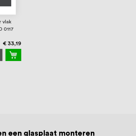
 vlak
D 0117
€ 33,19
en een glasplaat monteren