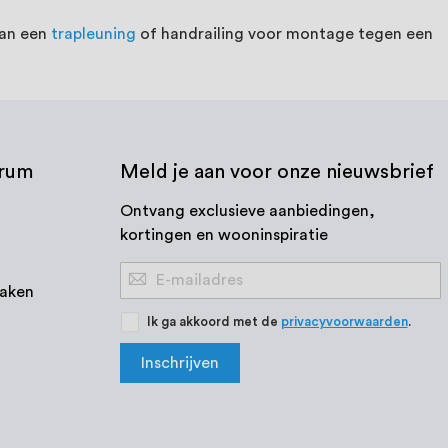
van een
trapleuning
of handrailing voor montage tegen een
trum
Meld je aan voor onze nieuwsbrief
Ontvang exclusieve aanbiedingen,
kortingen en wooninspiratie
Abonneer
aken
u
op
Ik ga akkoord met de
privacyvoorwaarden
.
onze
Inschrijven
nieuwsbrief