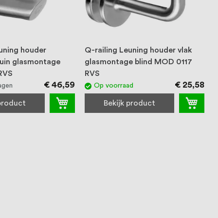
euning houder
Q-railing Leuning houder vlak
uin glasmontage
glasmontage blind MOD 0117
RVS
RVS
€ 46,59
€ 25,58
agen
Op voorraad
 product
Bekijk product