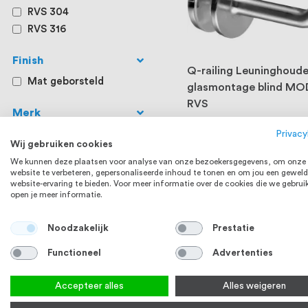
RVS 304
RVS 316
Finish
Q-railing Leuninghoude
Mat geborsteld
glasmontage blind MO
RVS
Merk
Vanaf
Q-railing
Privacy
Wij gebruiken cookies
Bekijk product
We kunnen deze plaatsen voor analyse van onze bezoekersgegevens, om onze
website te verbeteren, gepersonaliseerde inhoud te tonen en om jou een geweld
RVS
website-ervaring te bieden. Voor meer informatie over de cookies die we gebrui
open je meer informatie.
Noodzakelijk
Prestatie
Functioneel
Advertenties
Accepteer alles
Alles weigeren