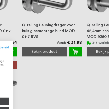
r
Q-railing Leuningdrager voor
Q-railing L
D 0117
buis glasmontage blind MOD
42,4mm sch
0117 RVS
MOD 9350 
€ 24,64
€ 31,98
Vanaf
3-5 werkd
beleid
Bekijk product
Bekijk
ige
 316
ken