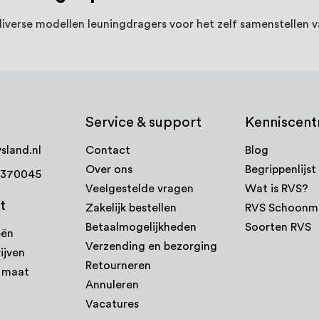
 diverse modellen leuningdragers voor het zelf samenstellen 
Service & support
Kenniscen
sland.nl
Contact
Blog
Over ons
Begrippenlijst
7370045
Veelgestelde vragen
Wat is RVS?
t
Zakelijk bestellen
RVS Schoonm
Betaalmogelijkheden
Soorten RVS
eën
Verzending en bezorging
ijven
Retourneren
p maat
Annuleren
Vacatures