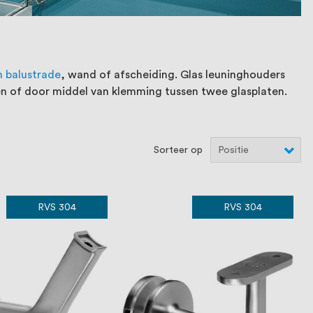
n balustrade
, wand of afscheiding. Glas leuninghouders
n of door middel van klemming tussen twee glasplaten.
Sorteer op
RVS 304
RVS 304