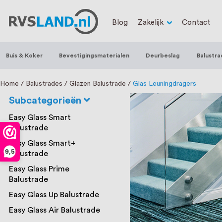
RVS Land is een écht familiebedrijf met b
Blog
Zakelijk
Contact
trapleuningen, deurbeslag, ventilatieroo
Nederland en België, met meer dan 100.0
Buis & Koker
Bevestigingsmaterialen
Deurbeslag
Balustra
een eigen werkplaats waar we RVS op maa
staat persoonlijke service bij ons voorop
Home
Balustrades
Glazen Balustrade
Glas Leuningdragers
Subcategorieën
Easy Glass Smart
Balustrade
Easy Glass Smart+
9,5
Balustrade
Easy Glass Prime
Balustrade
Easy Glass Up Balustrade
Easy Glass Air Balustrade