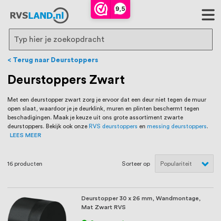
RVS Land is een écht familiebedrijf met
9,5
bijna 20 jaar ervaring in RVS producten
voor binnen- en buitenhuis, waaronder
Search
trapleuningen, deurbeslag,
Terug naar Deurstoppers
ventilatieroosters en bouwbeslag. In onze
Deurstoppers Zwart
webshop vind je het grootste assortiment
Met een deurstopper zwart zorg je ervoor dat een deur niet tegen de muur
open slaat, waardoor je je deurklink, muren en plinten beschermt tegen
van Nederland en België, met meer dan
beschadigingen. Maak je keuze uit ons grote assortiment zwarte
deurstoppers. Bekijk ook onze
RVS deurstoppers
en
messing deurstoppers
.
100.000 hoogwaardige RVS artikelen
LEES MEER
direct uit voorraad leverbaar. Wij hebben
16
producten
Sorteer op
tevens een eigen werkplaats waar we
RVS op maat produceren, geheel volgens
Deurstopper 30 x 26 mm, Wandmontage,
jouw specifieke wensen. Al sinds onze
Mat Zwart RVS