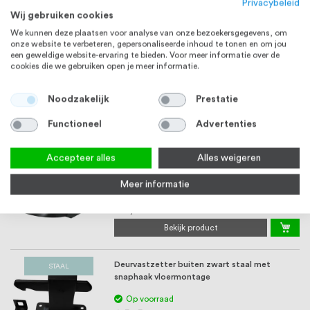
Privacybeleid
€ 90,45
Wij gebruiken cookies
Bekijk product
We kunnen deze plaatsen voor analyse van onze bezoekersgegevens, om
onze website te verbeteren, gepersonaliseerde inhoud te tonen en om jou
een geweldige website-ervaring te bieden. Voor meer informatie over de
Magnetische deurstopper voor glazen deuren
cookies die we gebruiken open je meer informatie.
zwart
3-5 werkdagen
Noodzakelijk
Prestatie
€ 54,73
Functioneel
Advertenties
Bekijk product
Accepteer alles
Alles weigeren
Deurstopper 84 x 28 mm, Model 02030,
Vloermontage, Mat Zwart RVS
Meer informatie
5-7 werkdagen
€ 14,80
Bekijk product
Deurvastzetter buiten zwart staal met
STAAL
snaphaak vloermontage
Op voorraad