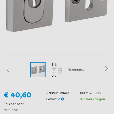
oprichting staat persoonlijke service bij
ons voorop, want we geloven dat een
goede relatie met onze klanten het
verschil maakt.
€ 40,60
Artikelnummer
0082.375003
Levertijd
3-5 werkdagen
Prijs per paar
incl. btw