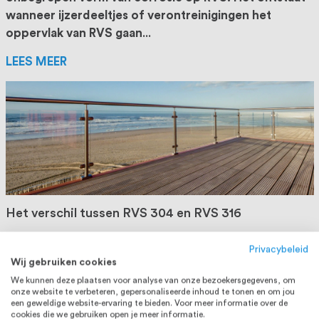
wanneer ijzerdeeltjes of verontreinigingen het
oppervlak van RVS gaan
...
LEES MEER
Het verschil tussen RVS 304 en RVS 316
Ben je niet zeker welk soort RVS geschikt is voor jouw
Privacybeleid
project? RVS verdelen we grofweg onder in twee
Wij gebruiken cookies
soorten: RVS304 en RVS316. Een veel voorkomende
We kunnen deze plaatsen voor analyse van onze bezoekersgegevens, om
onze website te verbeteren, gepersonaliseerde inhoud te tonen en om jou
vraag is wat
...
een geweldige website-ervaring te bieden. Voor meer informatie over de
cookies die we gebruiken open je meer informatie.