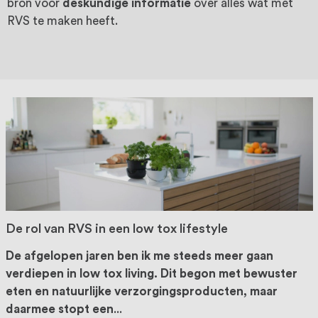
oprichting staat persoonlijke service bij
bron voor
deskundige informatie
over alles wat met
RVS te maken heeft.
ons voorop, want we geloven dat een
goede relatie met onze klanten het
verschil maakt.
De rol van RVS in een low tox lifestyle
De afgelopen jaren ben ik me steeds meer gaan
verdiepen in low tox living. Dit begon met bewuster
eten en natuurlijke verzorgingsproducten, maar
daarmee stopt een
...