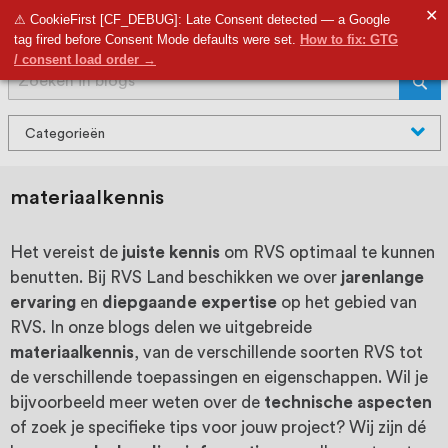
RVS Land is een écht familiebedrijf met
✕
9,5
⚠ CookieFirst [CF_DEBUG]: Late Consent detected — a Google
tag fired before Consent Mode defaults were set.
How to fix: GTG
bijna 20 jaar ervaring in RVS producten
/ consent load order →
Search
voor binnen- en buitenhuis, waaronder
Sear
trapleuningen, deurbeslag,
Categorieën
ventilatieroosters en bouwbeslag. In onze
Alle blogs
webshop vind je het grootste assortiment
materiaalkennis
Tips & Tricks
van Nederland en België, met meer dan
RVS in het interieur
Het vereist de
juiste kennis
om RVS optimaal te kunnen
100.000 hoogwaardige RVS artikelen
benutten. Bij RVS Land beschikken we over
jarenlange
Onderhoud van RVS
direct uit voorraad leverbaar. Wij hebben
ervaring
en
diepgaande expertise
op het gebied van
Bewerken van RVS
RVS. In onze blogs delen we uitgebreide
tevens een eigen werkplaats waar we
Kenmerken van RVS
materiaalkennis
, van de verschillende soorten RVS tot
RVS op maat produceren, geheel volgens
de verschillende toepassingen en eigenschappen. Wil je
bijvoorbeeld meer weten over de
technische aspecten
jouw specifieke wensen. Al sinds onze
of zoek je specifieke tips voor jouw project? Wij zijn dé