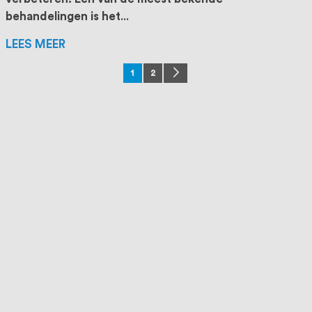
behandelingen is het
...
LEES MEER
Pagina
U lees momenteel pagina
Pagina
Pagina
Volgende
1
2