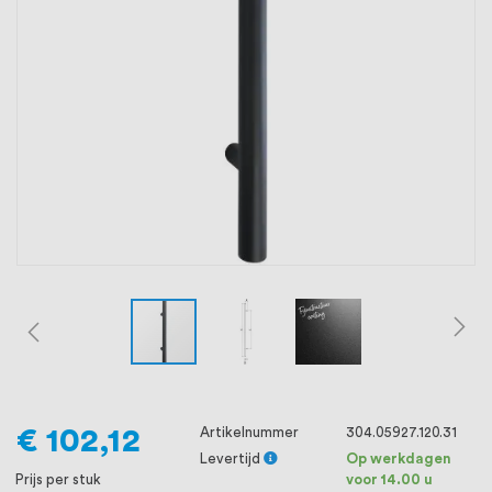
oprichting staat persoonlijke service bij
ons voorop, want we geloven dat een
goede relatie met onze klanten het
verschil maakt.
€ 102,12
Artikelnummer
304.05927.120.31
Levertijd
Op werkdagen
Prijs per stuk
voor 14.00 u