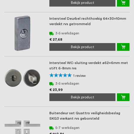
Bekijk product
Intersteel Deurbel rechthoekig 64x30x10mm
verdekt rvs getrommeld
3-5 werkdagen
€ 27,68
Bekijk product
Intersteel WC-sluiting verdekt ø52x6mm met
stift 6-8mm rvs
Waardering:
1
review
100%
3-5 werkdagen
€ 23,99
Bekijk product
Buitendeur set Quattro veiligheidsbeslag
SKG3 vierkant rvs geborsteld
5-7 werkdagen
€ 140,84