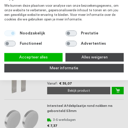
We kunnen deze plaatsen voor analyse van onze bezoekersgegevens, om
Bekijk product
onze website te verbeteren, gepersonaliseerde inhoud te tonen en om jou
een geweldige website-ervaring te bieden. Voor meer informatie over de
cookies die we gebruiken open je meer informatie.
Intersteel Veiligheidsbeslag SKG3 met
kerntrekbeveiliging smal ovaal voordeurbeslag
rvs316 ...
Noodzakelijk
Prestatie
Vanaf
€ 184,61
Functioneel
Advertenties
Bekijk product
Accepteer alles
Alles weigeren
Intersteel Deurkruk Ton Basic met schild nikkel
Meer informatie
Vanaf
€ 35,07
Bekijk product
Intersteel Afdekplaatje rond nokken rvs
geborsteld 53mm
3-5 werkdagen
€ 7,37