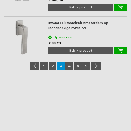
Bekijk product
Intersteel Raamkruk Amsterdam op
rechthoekige rozet rvs
Op voorraad
€ 33,23
Bekijk product
Pagina
Pagina
Vorige
Pagina
Pagina
U lees momenteel pagina
Pagina
Pagina
Pagina
Pagina
Volgende
1
2
3
4
5
9