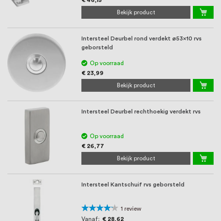
€ 46,15
Bekijk product
Intersteel Deurbel rond verdekt ø53x10 rvs
geborsteld
Op voorraad
€ 23,99
Bekijk product
Intersteel Deurbel rechthoekig verdekt rvs
Op voorraad
€ 26,77
Bekijk product
Intersteel Kantschuif rvs geborsteld
Waardering:
1
review
80%
Vanaf
€ 28,62