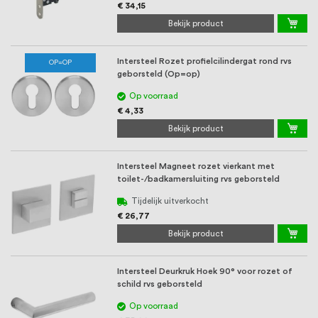
€ 34,15
Bekijk product
Intersteel Rozet profielcilindergat rond rvs
OP=OP
geborsteld (Op=op)
Op voorraad
€ 4,33
Bekijk product
Intersteel Magneet rozet vierkant met
toilet-/badkamersluiting rvs geborsteld
Tijdelijk uitverkocht
€ 26,77
Bekijk product
Intersteel Deurkruk Hoek 90° voor rozet of
schild rvs geborsteld
Op voorraad