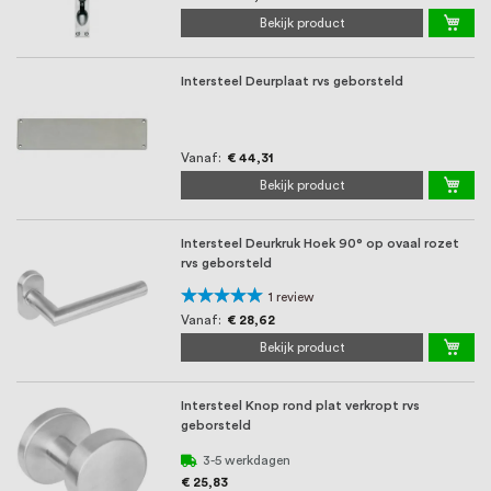
Bekijk product
Intersteel Deurplaat rvs geborsteld
Vanaf
€ 44,31
Bekijk product
Intersteel Deurkruk Hoek 90° op ovaal rozet
rvs geborsteld
Waardering:
1
review
100%
Vanaf
€ 28,62
Bekijk product
Intersteel Knop rond plat verkropt rvs
geborsteld
3-5 werkdagen
€ 25,83