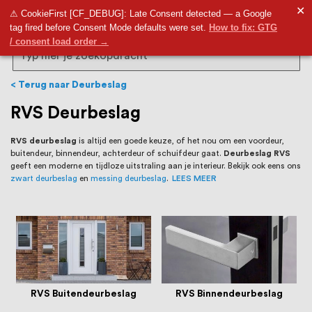
RVS Land is een écht familiebedrijf met
✕
9,5
⚠ CookieFirst [CF_DEBUG]: Late Consent detected — a Google
tag fired before Consent Mode defaults were set.
How to fix: GTG
bijna 20 jaar ervaring in RVS producten
/ consent load order →
voor binnen- en buitenhuis, waaronder
Search
trapleuningen, deurbeslag,
Terug naar Deurbeslag
ventilatieroosters en bouwbeslag. In onze
RVS Deurbeslag
webshop vind je het grootste assortiment
RVS deurbeslag
is altijd een goede keuze, of het nou om een voordeur,
buitendeur, binnendeur, achterdeur of schuifdeur gaat.
Deurbeslag RVS
van Nederland en België, met meer dan
geeft een moderne en tijdloze uitstraling aan je interieur. Bekijk ook eens ons
zwart deurbeslag
en
messing deurbeslag
.
LEES MEER
100.000 hoogwaardige RVS artikelen
direct uit voorraad leverbaar. Wij hebben
tevens een eigen werkplaats waar we
RVS op maat produceren, geheel volgens
jouw specifieke wensen. Al sinds onze
RVS Buitendeurbeslag
RVS Binnendeurbeslag