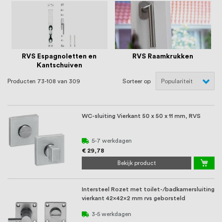
oprichting staat persoonlijke service bij
ons voorop, want we geloven dat een
goede relatie met onze klanten het
verschil maakt.
RVS Espagnoletten en
RVS Raamkrukken
Kantschuiven
Producten
73
-
108
van
309
Sorteer op
WC-sluiting Vierkant 50 x 50 x 11 mm, RVS
5-7 werkdagen
€ 29,78
Bekijk product
Intersteel Rozet met toilet-/badkamersluiting
vierkant 42x42x2 mm rvs geborsteld
3-5 werkdagen