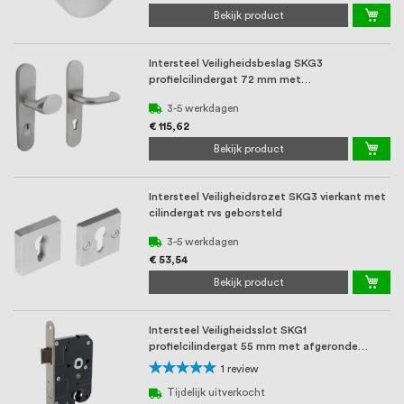
Bekijk product
Intersteel Veiligheidsbeslag SKG3
profielcilindergat 72 mm met
Kerntrekbeveiliging voordeu ...
3-5 werkdagen
€ 115,62
Bekijk product
Intersteel Veiligheidsrozet SKG3 vierkant met
cilindergat rvs geborsteld
3-5 werkdagen
€ 53,54
Bekijk product
Intersteel Veiligheidsslot SKG1
profielcilindergat 55 mm met afgeronde
voorplaat 20 x 174 ...
Waardering:
1
review
100%
Tijdelijk uitverkocht