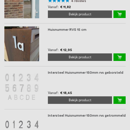
oprichting staat persoonlijke service bij
Waardering:
4
reviews
90%
Vanaf
€ 11,82
ons voorop, want we geloven dat een
Bekijk product
goede relatie met onze klanten het
Huisnummer RVS 15 cm
verschil maakt.
Vanaf
€ 12,95
Bekijk product
Intersteel Huisnummer 150mm rvs geborsteld
Vanaf
€ 18,45
Bekijk product
Intersteel Huisnummer 150mm rvs getrommeld