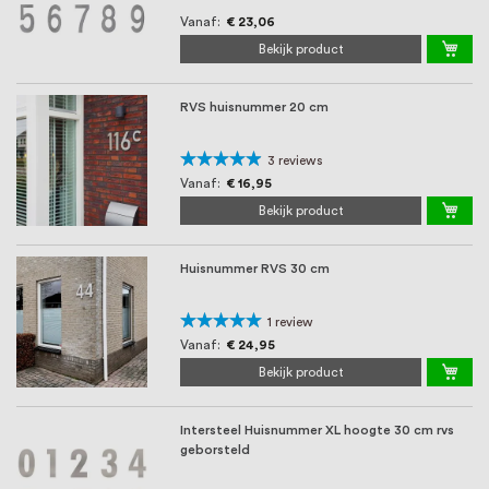
Vanaf
€ 23,06
Bekijk product
RVS huisnummer 20 cm
Waardering:
3
reviews
93%
Vanaf
€ 16,95
Bekijk product
Huisnummer RVS 30 cm
Waardering:
1
review
100%
Vanaf
€ 24,95
Bekijk product
Intersteel Huisnummer XL hoogte 30 cm rvs
geborsteld