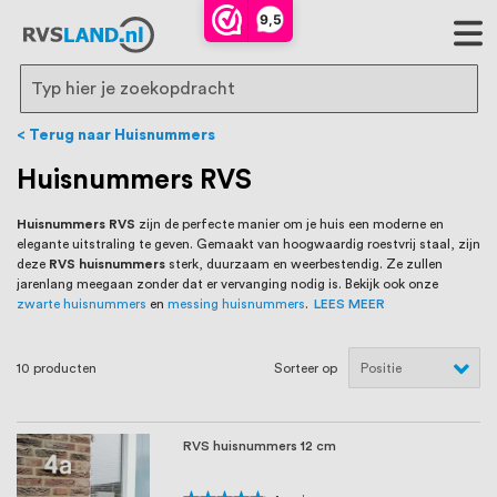
RVS Land is een écht familiebedrijf met
9,5
bijna 20 jaar ervaring in RVS producten
voor binnen- en buitenhuis, waaronder
Search
trapleuningen, deurbeslag,
Terug naar Huisnummers
ventilatieroosters en bouwbeslag. In onze
Huisnummers RVS
webshop vind je het grootste assortiment
Huisnummers RVS
zijn de perfecte manier om je huis een moderne en
elegante uitstraling te geven. Gemaakt van hoogwaardig roestvrij staal, zijn
van Nederland en België, met meer dan
deze
RVS huisnummers
sterk, duurzaam en weerbestendig. Ze zullen
jarenlang meegaan zonder dat er vervanging nodig is. Bekijk ook onze
100.000 hoogwaardige RVS artikelen
zwarte huisnummers
en
messing huisnummers
.
LEES MEER
direct uit voorraad leverbaar. Wij hebben
10
producten
Sorteer op
tevens een eigen werkplaats waar we
RVS op maat produceren, geheel volgens
RVS huisnummers 12 cm
jouw specifieke wensen. Al sinds onze