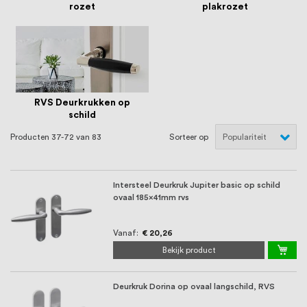
oprichting staat persoonlijke service bij
rozet
plakrozet
ons voorop, want we geloven dat een
goede relatie met onze klanten het
verschil maakt.
RVS Deurkrukken op
schild
Producten
37
-
72
van
83
Sorteer op
Intersteel Deurkruk Jupiter basic op schild
ovaal 185x41mm rvs
Vanaf
€ 20,26
Bekijk product
Deurkruk Dorina op ovaal langschild, RVS