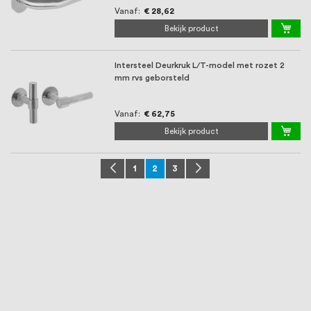
Vanaf
€ 28,62
Bekijk product
Intersteel Deurkruk L/T-model met rozet 2
mm rvs geborsteld
Vanaf
€ 62,75
Bekijk product
Pagina
Pagina
Vorige
Pagina
U lees momenteel pagina
Pagina
Pagina
Volgende
1
2
3