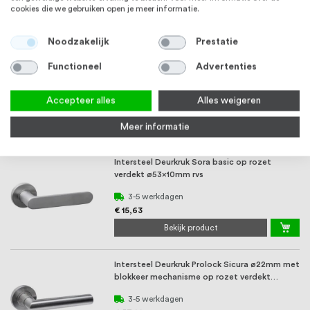
Vanaf
€ 20,26
cookies die we gebruiken open je meer informatie.
Bekijk product
Noodzakelijk
Prestatie
Intersteel Deurkruk Jupiter basic op rozet
Functioneel
Advertenties
verdekt ø53x10mm rvs
3-5 werkdagen
Accepteer alles
Alles weigeren
€ 15,63
Bekijk product
Meer informatie
Intersteel Deurkruk Sora basic op rozet
verdekt ø53x10mm rvs
3-5 werkdagen
€ 15,63
Bekijk product
Intersteel Deurkruk Prolock Sicura ø22mm met
blokkeer mechanisme op rozet verdekt
ø53x10 ...
3-5 werkdagen