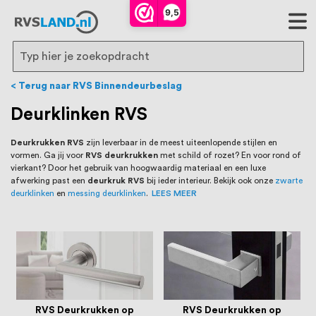
RVS Land is een écht familiebedrijf met
9,5
bijna 20 jaar ervaring in RVS producten
voor binnen- en buitenhuis, waaronder
Search
trapleuningen, deurbeslag,
Terug naar RVS Binnendeurbeslag
ventilatieroosters en bouwbeslag. In onze
Deurklinken RVS
webshop vind je het grootste assortiment
Deurkrukken RVS
zijn leverbaar in de meest uiteenlopende stijlen en
vormen. Ga jij voor
RVS deurkrukken
met schild of rozet? En voor rond of
van Nederland en België, met meer dan
vierkant? Door het gebruik van hoogwaardig materiaal en een luxe
afwerking past een
deurkruk RVS
bij ieder interieur. Bekijk ook onze
zwarte
100.000 hoogwaardige RVS artikelen
deurklinken
en
messing deurklinken
.
LEES MEER
direct uit voorraad leverbaar. Wij hebben
tevens een eigen werkplaats waar we
RVS op maat produceren, geheel volgens
jouw specifieke wensen. Al sinds onze
RVS Deurkrukken op
RVS Deurkrukken op