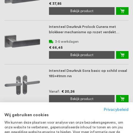
€ 37,85
Bekijk product
Intersteel Deurkruk Prolock Cunera met
blokkeer mechanisme op rozet verdekt
52x52x10mm met ...
3-5 werkdagen
€ 66,45
Bekijk product
Intersteel Deurkruk Sora basic op schild ovaal
185x41mm rvs
Vanaf
€ 20,26
Bekijk product
Privacybeleid
Wij gebruiken cookies
Intersteel Deurkruk Luzern basic op schild
ovaal 185x41mm rvs
We kunnen deze plaatsen voor analyse van onze bezoekersgegevens, om
onze website te verbeteren, gepersonaliseerde inhoud te tonen en om jou
een geweldige website-ervaring te bieden. Voor meer informatie over de